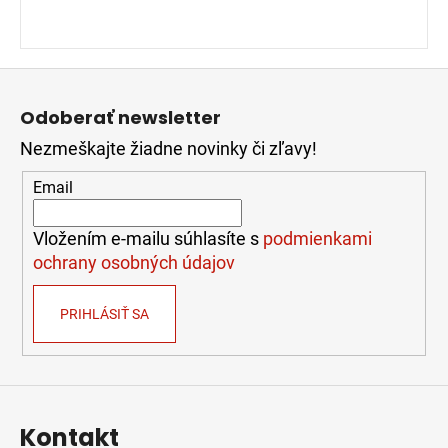
Z
á
Odoberať newsletter
p
Nezmeškajte žiadne novinky či zľavy!
ä
t
Email
i
e
Vložením e-mailu súhlasíte s
podmienkami
ochrany osobných údajov
PRIHLÁSIŤ SA
Kontakt