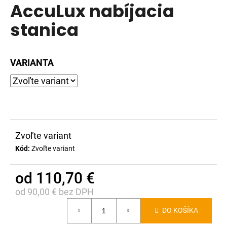
AccuLux nabíjacia
produktu
á
je
stanica
j
0,0
s
z
ť
5
VARIANTA
?
hviezdičiek.
HĽADAŤ
Zvoľte variant
Kód:
Zvoľte variant
O
od
110,70 €
d
p
od
90,00 €
bez DPH
o
Jednotková
r
DO KOŠÍKA
cena:
ú