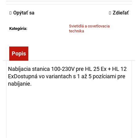
č
a
Opýtať sa
Zdieľať
m
e
Svietidlá a osvetlovacia
Kategória
:
technika
ZÁSAHOVÁ
HADICA
BOD
Popis
C52
EPDM
Nabíjacia stanica 100-230V pre HL 25 Ex + HL 12
-
S
ExDostupná vo variantach s 1 až 5 pozíciami pre
AL
nabíjanie.
SPOJKOU
(5M)
27,65
€