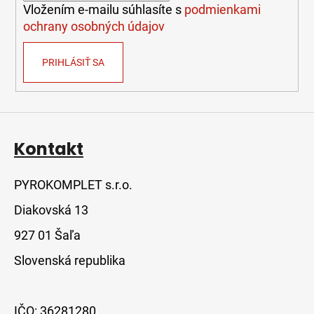
e
k
Vložením e-mailu súhlasíte s
podmienkami
y
ochrany osobných údajov
v
ý
PRIHLÁSIŤ SA
p
i
s
u
Kontakt
PYROKOMPLET s.r.o.
Diakovská 13
927 01 Šaľa
Slovenská republika
IČO: 36281280