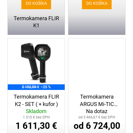
v
č
DO KOŠÍKA
DO KOŠÍKA
a
m
Termokamera FLIR
e
K1
TRHACÍ
HÁK
DVOJDIELNY,
AL,
5
M
116,85
€
2 152,50 €
–25 %
Termokamera FLIR
Termokamera
K2 - SET ( + kufor )
ARGUS Mi-TIC
Skladom
Na dotaz
Rosenbauer
1 310 € bez DPH
od 5 466,67 € bez DPH
1 611,30 €
od 6 724,00