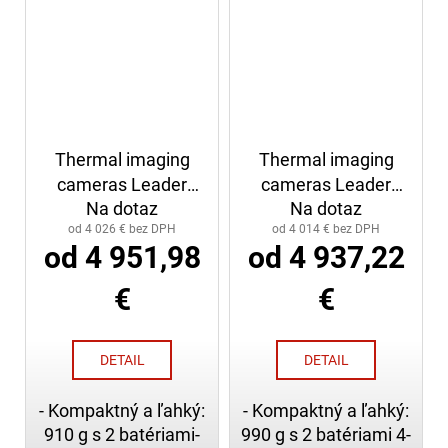
Thermal imaging
Thermal imaging
cameras Leader
cameras Leader
Na dotaz
Na dotaz
TIC 3.3
TIC 4.1
od 4 026 € bez DPH
od 4 014 € bez DPH
od 4 951,98
od 4 937,22
€
€
DETAIL
DETAIL
- Kompaktný a ľahký:
- Kompaktný a ľahký:
910 g s 2 batériami-
990 g s 2 batériami 4-