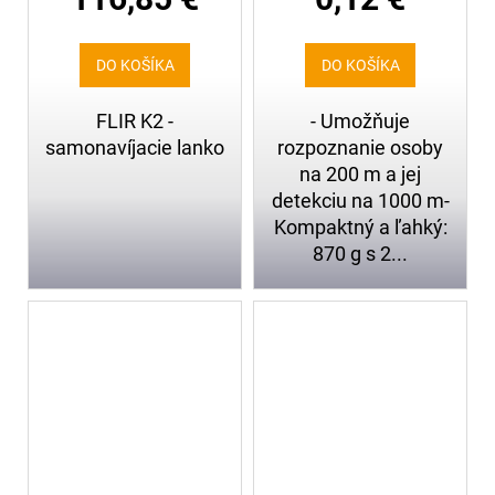
DO KOŠÍKA
DO KOŠÍKA
FLIR K2 -
- Umožňuje
samonavíjacie lanko
rozpoznanie osoby
na 200 m a jej
detekciu na 1000 m-
Kompaktný a ľahký:
870 g s 2...