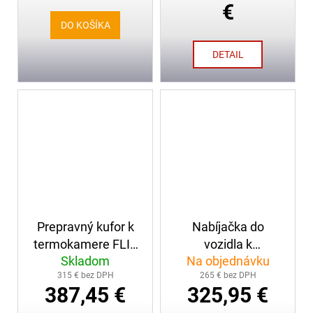
€
DO KOŠÍKA
DETAIL
Prepravný kufor k
Nabíjačka do
termokamere FLIR
vozidla k
Skladom
Na objednávku
K2
termokamere FLIR
315 € bez DPH
265 € bez DPH
K2
387,45 €
325,95 €