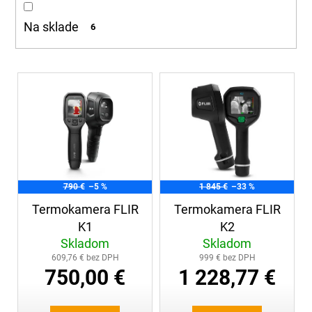
d
á
u
Na sklade
6
j
k
s
t
ť
o
V
?
v
ý
p
i
s
p
HĽADAŤ
r
790 €
–5 %
1 845 €
–33 %
o
Termokamera FLIR
Termokamera FLIR
d
O
K1
K2
u
d
Skladom
Skladom
k
p
609,76 € bez DPH
999 € bez DPH
t
o
750,00 €
1 228,77 €
r
o
ú