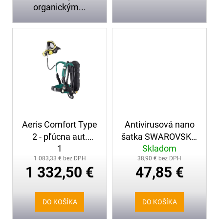
organickým...
Aeris Comfort Type
Antivirusová nano
2 - pľúcna aut.
šatka SWAROVSKI ,
1
Skladom
ZENITH, maska
čierna
1 083,33 € bez DPH
38,90 € bez DPH
OptiPro a oceľová
1 332,50 €
47,85 €
fľaša
DO KOŠÍKA
DO KOŠÍKA