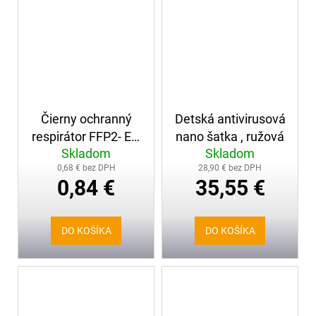
Čierny ochranný
Detská antivirusová
respirátor FFP2- EN
nano šatka , ružová
Skladom
Skladom
149:2001+A1:2009
0,68 € bez DPH
28,90 € bez DPH
0,84 €
35,55 €
DO KOŠÍKA
DO KOŠÍKA