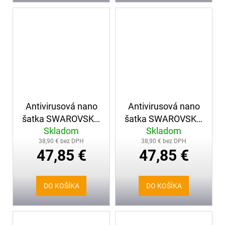
Antivirusová nano
Antivirusová nano
šatka SWAROVSKI ,
šatka SWAROVSKI ,
Skladom
Skladom
zelená
dámska, čierna
38,90 € bez DPH
38,90 € bez DPH
47,85 €
47,85 €
DO KOŠÍKA
DO KOŠÍKA