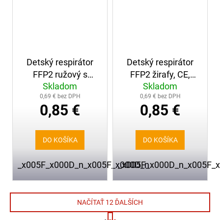
Detský respirátor
Detský respirátor
FFP2 ružový s
FFP2 žirafy, CE,
Skladom
Skladom
motívmi, CE, balený
balený po 1kuse,
0,69 € bez DPH
0,69 € bez DPH
po 1kuse,
EN149:2001+A1:2009
0,85 €
0,85 €
EN149:2001+A1:2009
DO KOŠÍKA
DO KOŠÍKA
_x005F_x000D_n_x005F_x000D_n
_x005F_x000D_n_x005F_
NAČÍTAŤ 12 ĎALŠÍCH
S