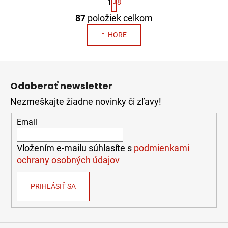
1
8
t
O
r
87
položiek celkom
v
á
n
l
HORE
k
á
o
d
v
Z
a
a
á
c
n
Odoberať newsletter
i
p
i
e
e
Nezmeškajte žiadne novinky či zľavy!
ä
p
t
Email
r
i
v
e
k
Vložením e-mailu súhlasíte s
podmienkami
y
ochrany osobných údajov
v
ý
PRIHLÁSIŤ SA
p
i
s
u