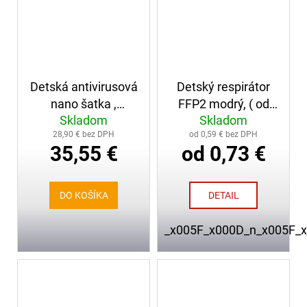
Detská antivirusová
Detský respirátor
nano šatka ,
FFP2 modrý, ( od
Skladom
Skladom
tyrkysová
0,39€ ), CE, balený
28,90 € bez DPH
od 0,59 € bez DPH
po 1kuse,
35,55 €
od 0,73 €
EN149:2001+A1:2009
DO KOŠÍKA
DETAIL
_x005F_x000D_n_x005F_