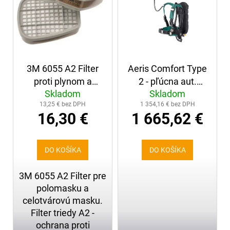
č
i
a
s
m
p
e
r
o
3M 6055 A2 Filter
Aeris Comfort Type
KRAVATA
d
S
proti plynom a
2 - pľúcna aut.
u
LOGOM
Skladom
Skladom
výparom
ZENITH, maska
DPO
k
SR,
13,25 € bez DPH
1 354,16 € bez DPH
OptiPro a
VYŠITÝM
t
16,30 €
1 665,62 €
kompozit.fľaša
o
17,10
v
€
DO KOŠÍKA
DO KOŠÍKA
3M 6055 A2 Filter pre
polomasku a
celotvárovú masku.
Filter triedy A2 -
ochrana proti