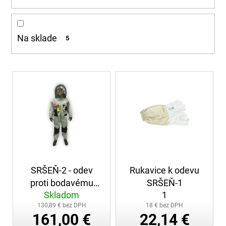
o
á
d
j
u
s
Na sklade
5
k
ť
t
?
o
V
v
ý
p
i
HĽADAŤ
s
p
r
o
O
SRŠEŇ-2 - odev
Rukavice k odevu
d
d
proti bodavému
SRŠEŇ-1
p
u
Skladom
1
hmyzu
o
k
130,89 € bez DPH
18 € bez DPH
r
t
161,00 €
22,14 €
ú