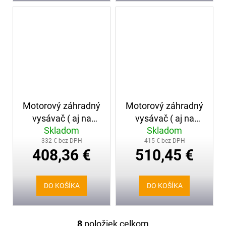
Motorový záhradný
Motorový záhradný
vysávač ( aj na
vysávač ( aj na
Skladom
Skladom
hmyz ) STIHL SH 56
hmyz ) STIHL SH 86
332 € bez DPH
415 € bez DPH
408,36 €
510,45 €
DO KOŠÍKA
DO KOŠÍKA
8
položiek celkom