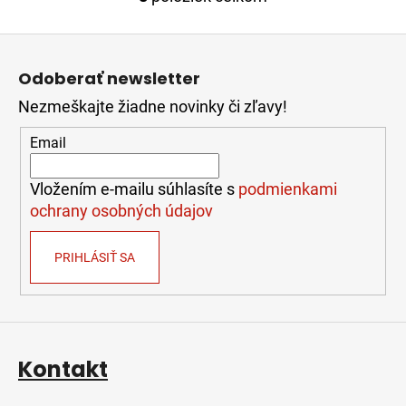
O
v
Z
l
á
á
Odoberať newsletter
d
p
a
Nezmeškajte žiadne novinky či zľavy!
ä
c
t
i
Email
i
e
e
p
Vložením e-mailu súhlasíte s
podmienkami
r
ochrany osobných údajov
v
k
PRIHLÁSIŤ SA
y
v
ý
p
i
s
Kontakt
u