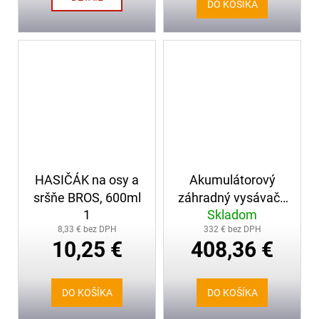
DO KOŠÍKA
HASIČÁK na osy a
Akumulátorový
sršňe BROS, 600ml
záhradný vysávač (
1
Skladom
aj na hmyz ) STIHL
8,33 € bez DPH
332 € bez DPH
SHA 56, set s 1x AK
10,25 €
408,36 €
20
DO KOŠÍKA
DO KOŠÍKA