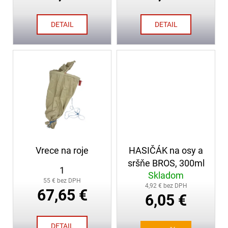
o
č
a
v
DETAIL
DETAIL
m
e
STIHL
TS
910I
2
139,00
€
Vrece na roje
HASIČÁK na osy a
sršňe BROS, 300ml
1
Skladom
55 € bez DPH
4,92 € bez DPH
67,65 €
6,05 €
DETAIL