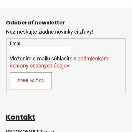
á
o
d
v
Z
a
a
á
c
n
Odoberať newsletter
i
p
i
e
e
Nezmeškajte žiadne novinky či zľavy!
ä
p
t
Email
r
i
v
e
k
Vložením e-mailu súhlasíte s
podmienkami
y
ochrany osobných údajov
v
ý
PRIHLÁSIŤ SA
p
i
s
u
Kontakt
PYROKOMPLET s.r.o.