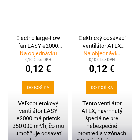
Electric large-flow
Elektrický odsávací
fan EASY e2000
ventilátor ATEX
Na objednávku
Na objednávku
Trailer-Mounted
SAX350
0,10 € bez DPH
0,10 € bez DPH
0,12 €
0,12 €
DO KOŠÍKA
DO KOŠÍKA
Veľkoprietokový
Tento ventilátor
ventilátor EASY
ATEX, navrhnutý
e2000 má prietok
špeciálne pre
350 000 m³/h, čo mu
nebezpečné
umožňuje odsávať
prostredia v zónach