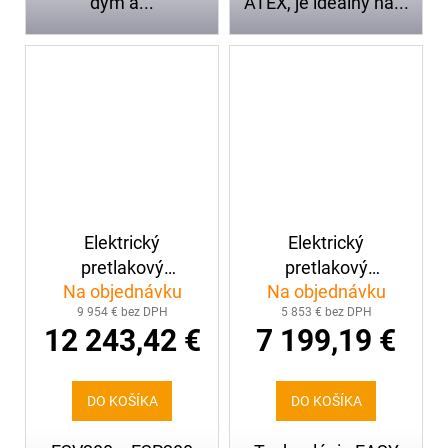
dym a...
ATEX, je ideálny na...
Elektrický
Elektrický
pretlakový
pretlakový
Na objednávku
Na objednávku
ventilátor LEADER
ventilátor LEADER
9 954 € bez DPH
5 853 € bez DPH
ESP280
ESV245
12 243,42 €
7 199,19 €
DO KOŠÍKA
DO KOŠÍKA