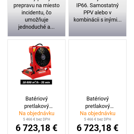
prepravu na miesto
IP66. Samostatný
incidentu, čo
PPV alebo v
umožňuje
kombinácii s inými...
jednoduché a...
Batériový
Batériový
pretlakový
pretlakový
Na objednávku
Na objednávku
ventilátor LEADER
ventilátor LEADER
5 466 € bez DPH
5 466 € bez DPH
BATFAN
BATFAN M
6 723,18 €
6 723,18 €
LUKAS(35min)