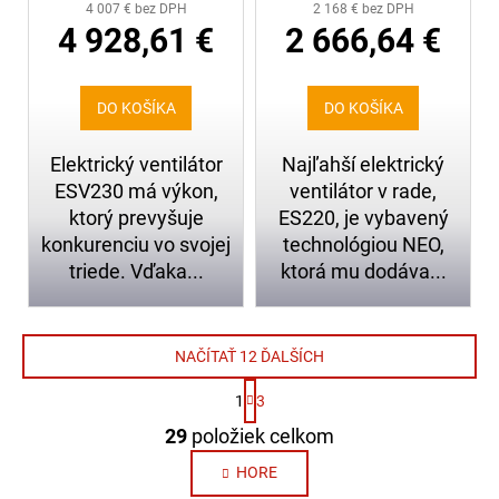
4 007 € bez DPH
2 168 € bez DPH
NEO 2 ESV230
NEO ES220
4 928,61 €
2 666,64 €
DO KOŠÍKA
DO KOŠÍKA
Elektrický ventilátor
Najľahší elektrický
ESV230 má výkon,
ventilátor v rade,
ktorý prevyšuje
ES220, je vybavený
konkurenciu vo svojej
technológiou NEO,
triede. Vďaka...
ktorá mu dodáva...
NAČÍTAŤ 12 ĎALŠÍCH
S
1
3
t
O
r
29
položiek celkom
v
á
n
l
HORE
k