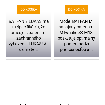
DO KOŠÍKA
DO KOŠÍKA
BATFAN 3 LUKAS má
Model BATFAN M,
tú špecifikáciu, že
napájaný batériami
pracuje s batériami
Milwaukee® M18,
záchranného
poskytuje optimálny
vybavenia LUKAS! Ak
pomer medzi
už máte...
prenosnosťou a...