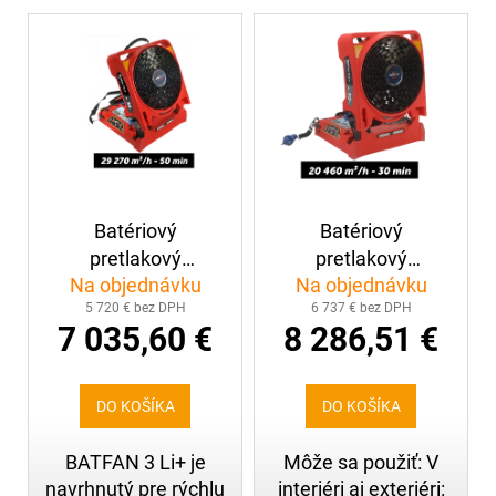
o
č
V
a
v
ý
m
p
e
i
s
ZÁSAHOVÁ
p
HADICA
r
B75
TECHNOLEN
o
SUPER
Batériový
Batériový
d
S
pretlakový
pretlakový
POLOSPOJKAMI
u
AL,
Na objednávku
Na objednávku
ventilátor LEADER
ventilátor LEADER
k
20M
5 720 € bez DPH
6 737 € bez DPH
BATFAN 3 LI+ s
BATFAN 4 LI+
t
7 035,60 €
8 286,51 €
191,78
vymeniteľnou
(30min) s
o
lítiovou batériou
vymeniteľnou
€
v
lítiovou batériou
DO KOŠÍKA
DO KOŠÍKA
BATFAN 3 Li+ je
Môže sa použiť: V
navrhnutý pre rýchlu
interiéri aj exteriéri: