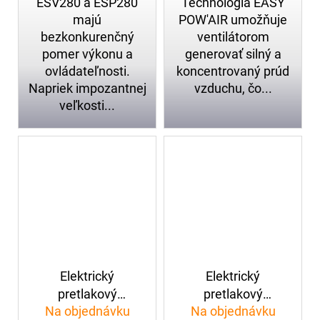
ESV280 a ESP280
Technológia EASY
majú
POW'AIR umožňuje
bezkonkurenčný
ventilátorom
pomer výkonu a
generovať silný a
ovládateľnosti.
koncentrovaný prúd
Napriek impozantnej
vzduchu, čo...
veľkosti...
Elektrický
Elektrický
pretlakový
pretlakový
Na objednávku
Na objednávku
ventilátor LEADER
ventilátor LEADER