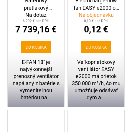
Batériový
Electric large-flow
pretlakový
fan EASY e2000 on
Na dotaz
Na objednávku
ventilátor LEADER
Skid
6 292 € bez DPH
0,10 € bez DPH
E-FAN 18"
7 739,16 €
0,12 €
DO KOŠÍKA
DO KOŠÍKA
E-FAN 18'' je
Veľkoprietokový
najvýkonnejší
ventilátor EASY
prenosný ventilátor
e2000 má prietok
napájaný z batérie s
350 000 m³/h, čo mu
vymeniteľnou
umožňuje odsávať
batériou na...
dym a...