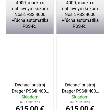
4000, maska s
4000, maska s
náhlavným krížom
náhlavným krížom
Nosič PSS 4000
Nosič PSS 4000
Pľúcna automatika
Pľúcna automatika
PSS-P...
PSS-P...
Dýchací prístroj
Dýchací prístroj
Dräger PSS® 4000
Dräger PSS® 4000
Skladom
Skladom
+ maska s
+ maska s
500 € bez DPH
500 € bez DPH
náhlavným krížom
náhlavným krížom
615,00 €
615,00 €
(245)
(246)