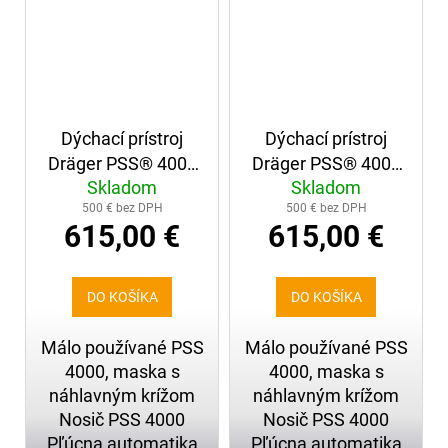
Dýchací prístroj
Dýchací prístroj
Dräger PSS® 4000
Dräger PSS® 4000
Skladom
Skladom
+ maska s
+ maska s
500 € bez DPH
500 € bez DPH
náhlavným krížom
náhlavným krížom
615,00 €
615,00 €
(260)
(261)
DO KOŠÍKA
DO KOŠÍKA
Málo používané PSS
Málo používané PSS
4000, maska s
4000, maska s
náhlavným krížom
náhlavným krížom
Nosič PSS 4000
Nosič PSS 4000
Pľúcna automatika
Pľúcna automatika