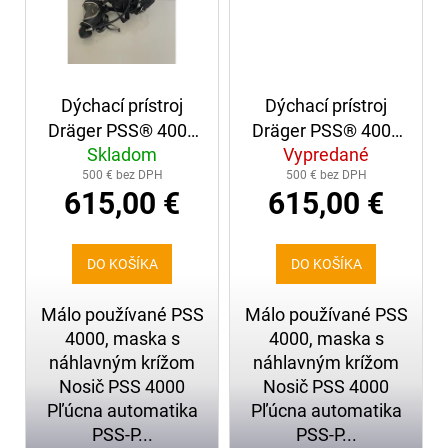
Dýchací prístroj
Dýchací prístroj
Dräger PSS® 4000
Dräger PSS® 4000
Skladom
Vypredané
+ maska s
+ maska s
500 € bez DPH
500 € bez DPH
náhlavným krížom
náhlavným krížom
615,00 €
615,00 €
(241)
(242)
DO KOŠÍKA
DO KOŠÍKA
Málo používané PSS
Málo používané PSS
4000, maska s
4000, maska s
náhlavným krížom
náhlavným krížom
Nosič PSS 4000
Nosič PSS 4000
Pľúcna automatika
Pľúcna automatika
PSS-P...
PSS-P...