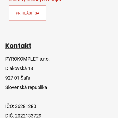
v
ý
PRIHLÁSIŤ SA
p
i
s
u
Kontakt
PYROKOMPLET s.r.o.
Diakovská 13
927 01 Šaľa
Slovenská republika
IČO: 36281280
DIČ: 2022133729