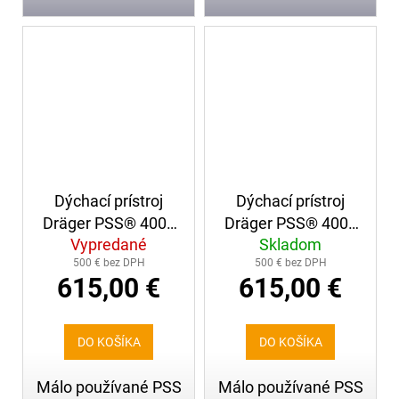
Dýchací prístroj
Dýchací prístroj
Dräger PSS® 4000
Dräger PSS® 4000
Vypredané
Skladom
+ maska s
+ maska s
500 € bez DPH
500 € bez DPH
náhlavným krížom
náhlavným krížom
615,00 €
615,00 €
(243)
(244)
DO KOŠÍKA
DO KOŠÍKA
Málo používané PSS
Málo používané PSS