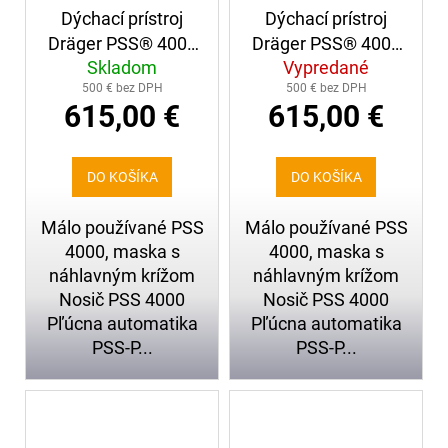
Dýchací prístroj
Dýchací prístroj
Dräger PSS® 4000
Dräger PSS® 4000
Skladom
Vypredané
+ maska s
+ maska s
500 € bez DPH
500 € bez DPH
náhlavným krížom
náhlavným krížom
615,00 €
615,00 €
(247)
(248)
DO KOŠÍKA
DO KOŠÍKA
Málo používané PSS
Málo používané PSS
4000, maska s
4000, maska s
náhlavným krížom
náhlavným krížom
Nosič PSS 4000
Nosič PSS 4000
Pľúcna automatika
Pľúcna automatika
PSS-P...
PSS-P...