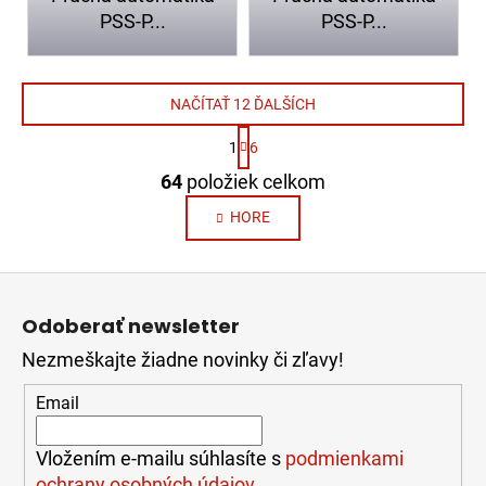
PSS-P...
PSS-P...
NAČÍTAŤ 12 ĎALŠÍCH
S
1
6
t
O
r
64
položiek celkom
v
á
n
l
HORE
k
á
o
d
v
Z
a
a
á
c
n
Odoberať newsletter
i
p
i
e
e
Nezmeškajte žiadne novinky či zľavy!
ä
p
t
Email
r
i
v
e
k
Vložením e-mailu súhlasíte s
podmienkami
y
ochrany osobných údajov