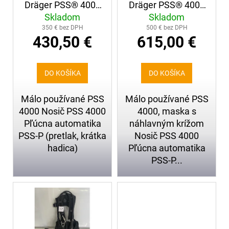
d
č
Dräger PSS® 4000
Dräger PSS® 4000
u
a
Skladom
Skladom
(266)
+ maska s
k
m
350 € bez DPH
500 € bez DPH
náhlavným krížom
t
e
430,50 €
615,00 €
(240)
o
v
ZÁSAHOVÉ
DO KOŠÍKA
DO KOŠÍKA
RUKAVICE
ASKÖ
PATRON
Málo používané PSS
Málo používané PSS
FIRE,
4000 Nosič PSS 4000
4000, maska s
KOMPAKTNÁ
MANŽETA
Pľúcna automatika
náhlavným krížom
PSS-P (pretlak, krátka
Nosič PSS 4000
65,39
hadica)
Pľúcna automatika
€
PSS-P...