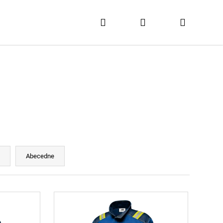
Hľadať
Prihlásenie
Nákupn
košík
e
Abecedne