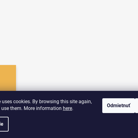
 uses cookies. By browsing this site again,
Odmietnuť
o use them. More information
here
.
ovať
ráva vyhradené.
ie