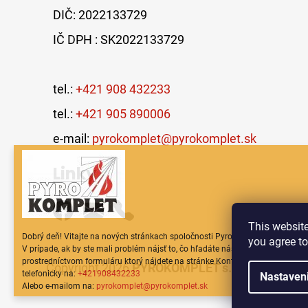
DIČ: 2022133729
IČ DPH : SK2022133729
tel.:
+421 908 432233
tel.:
+421 905 890006
e-mail:
pyrokomplet@pyrokomplet.sk
Linky
This website
Dobrý deň! Vitajte na nových stránkach spoločnosti Pyrokomplet!
you agree t
V prípade, ak by ste mali problém nájsť to, čo hľadáte nás neváhajte kontakt
prostredníctvom formuláru ktorý nájdete na stránke Kontakt, prípadne
Copyright 2026
PYROKOMPLET s.r.o.
. Všetky p
telefonicky na:
+421908432233
Nastaven
Alebo e-mailom na:
pyrokomplet@pyrokomplet.sk