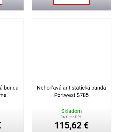
ká bunda
Nehorľavá antistatická bunda
ame
Portwest S785
Skladom
94 € bez DPH
€
115,62 €