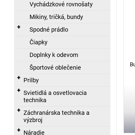
č
Vychádzkové rovnošaty
a
m
Mikiny, tričká, bundy
e
Spodné prádlo
Čiapky
KRAVATA
S
Doplnky k odevom
LOGOM
DPO
B
Športové oblečenie
SR,
VYŠITÝM
Prilby
17,10
€
Svietidlá a osvetlovacia
technika
ZÁSAHOVÁ
KUKLA,
Záchranárska technika a
NOMEX
výzbroj
Nasledujúce
23,98
Náradie