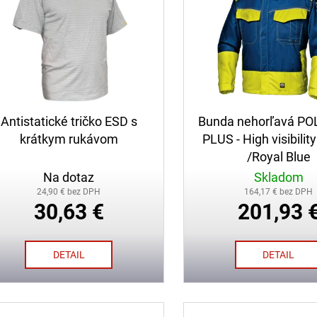
Antistatické tričko ESD s
Bunda nehorľavá P
krátkym rukávom
PLUS - High visibilit
/Royal Blue
Na dotaz
Skladom
24,90 € bez DPH
164,17 € bez DPH
30,63 €
201,93 
DETAIL
DETAIL