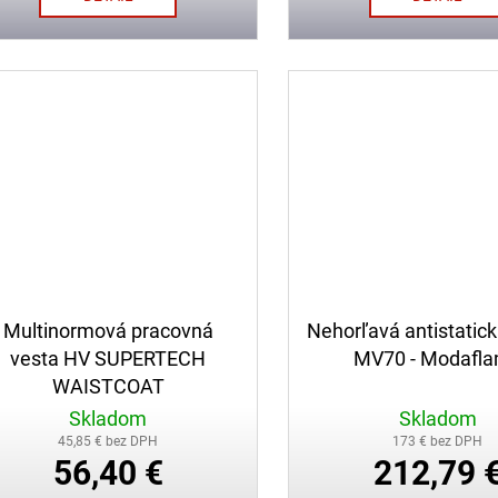
Multinormová pracovná
Nehorľavá antistatic
vesta HV SUPERTECH
MV70 - Modafl
WAISTCOAT
Skladom
Skladom
45,85 € bez DPH
173 € bez DPH
56,40 €
212,79 