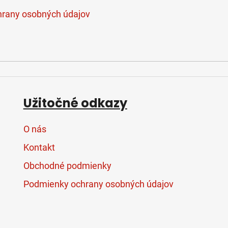
k
y
rany osobných údajov
v
ý
p
i
s
u
Užitočné odkazy
O nás
Kontakt
Obchodné podmienky
Podmienky ochrany osobných údajov