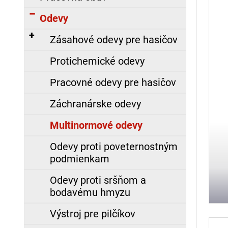
i
p
á
s
Odevy
r
j
p
o
s
Zásahové odevy pre hasičov
r
d
ť
o
Protichemické odevy
u
?
d
k
Pracovné odevy pre hasičov
u
t
k
o
Záchranárske odevy
t
v
HĽADAŤ
o
Multinormové odevy
v
Odevy proti poveternostným
podmienkam
O
d
Odevy proti sršňom a
p
bodavému hmyzu
o
r
Výstroj pre pilčíkov
ú