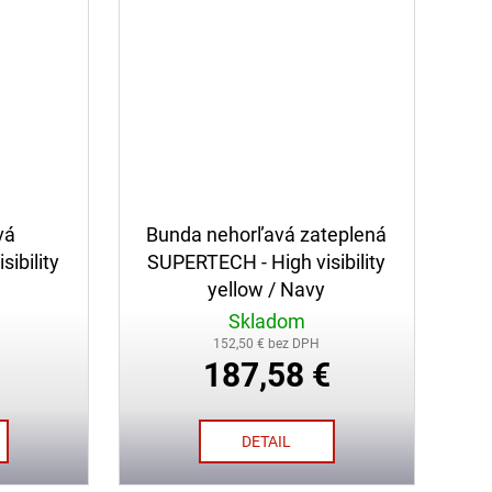
vá
Bunda nehorľavá zateplená
ibility
SUPERTECH - High visibility
yellow / Navy
Skladom
152,50 € bez DPH
187,58 €
DETAIL