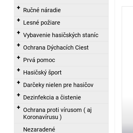
€
Ručné náradie
FIREWARRIOR
RED
Lesné požiare
-
ĽAHKÝ
Vybavenie hasičských staníc
ZÁSAHOVÝ
ODEV
-
Ochrana Dýchacích Ciest
NOMEX®
COMFORT
Prvá pomoc
479,00
Hasičský šport
€
Darčeky nielen pre hasičov
Dezinfekcia a čistenie
Ochrana proti vírusom ( aj
Koronavírusu )
Nezaradené