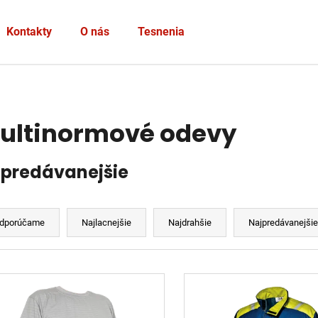
Heslo
Kontakty
O nás
Tesnenia
PRIHLÁSIŤ SA
Nová registrácia
Zabudnuté heslo
ultinormové odevy
jpredávanejšie
dporúčame
Najlacnejšie
Najdrahšie
Najpredávanejši