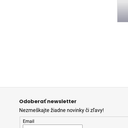
Z
á
Odoberať newsletter
p
Nezmeškajte žiadne novinky či zľavy!
ä
t
Email
i