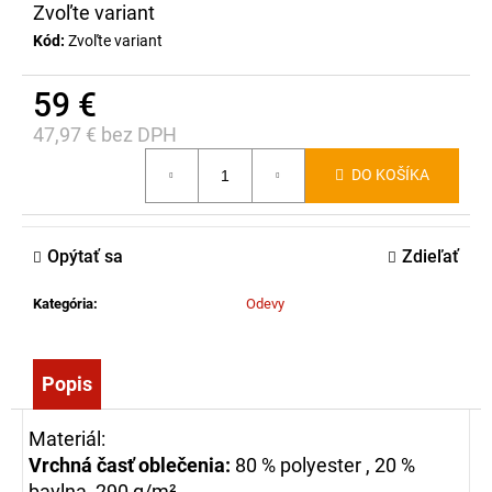
č
Zvoľte variant
a
Kód:
Zvoľte variant
m
e
59 €
47,97 € bez DPH
HASIČÁK
Jednotková
NA
DO KOŠÍKA
cena:
OSY
A
SRŠŇE
BROS,
Opýtať sa
Zdieľať
600ML
10,25
Kategória
:
Odevy
€
Popis
Materiál:
Vrchná časť oblečenia:
80 % polyester , 20 %
bavlna, 290 g/m²