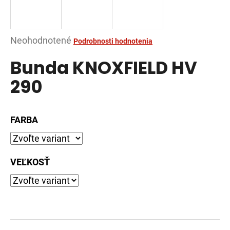
á
j
s
Priemerné
Neohodnotené
Podrobnosti hodnotenia
ť
hodnotenie
Bunda KNOXFIELD HV
?
produktu
je
290
0,0
z
5
FARBA
HĽADAŤ
hviezdičiek.
VEĽKOSŤ
O
d
p
o
r
ú