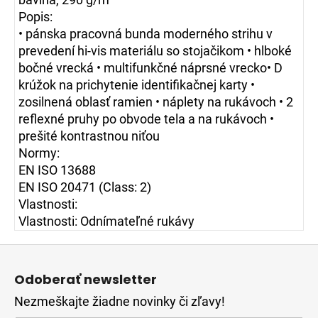
Popis:
• pánska pracovná bunda moderného strihu v
prevedení hi-vis materiálu so stojačikom • hlboké
bočné vrecká • multifunkčné náprsné vrecko• D
krúžok na prichytenie identifikačnej karty •
zosilnená oblasť ramien • náplety na rukávoch • 2
reflexné pruhy po obvode tela a na rukávoch •
prešité kontrastnou niťou
Normy:
EN ISO 13688
EN ISO 20471
(Class: 2)
Vlastnosti:
Vlastnosti: Odnímateľné rukávy
Z
á
Odoberať newsletter
p
Nezmeškajte žiadne novinky či zľavy!
ä