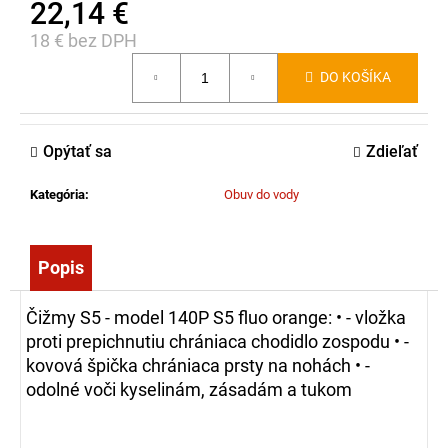
22,14 €
č
a
18 € bez DPH
m
Jednotková
e
DO KOŠÍKA
cena:
HASIČÁK
Opýtať sa
Zdieľať
NA
OSY
A
Kategória
:
Obuv do vody
SRŠŇE
BROS,
600ML
Popis
10,25
€
Čižmy S5 - model 140P S5 fluo orange:
• - vložka
proti prepichnutiu chrániaca chodidlo zospodu
• -
kovová špička chrániaca prsty na nohách
• -
odolné voči kyselinám, zásadám a tukom