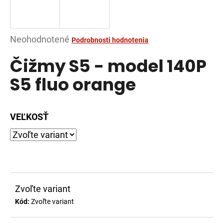
á
j
s
Priemerné
Neohodnotené
Podrobnosti hodnotenia
ť
hodnotenie
Čižmy S5 - model 140P
?
produktu
je
S5 fluo orange
0,0
z
5
VEĽKOSŤ
HĽADAŤ
hviezdičiek.
O
d
p
Zvoľte variant
o
Kód:
Zvoľte variant
r
ú