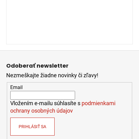
Z
á
Odoberať newsletter
p
Nezmeškajte žiadne novinky či zľavy!
ä
t
Email
i
e
Vložením e-mailu súhlasíte s
podmienkami
ochrany osobných údajov
PRIHLÁSIŤ SA