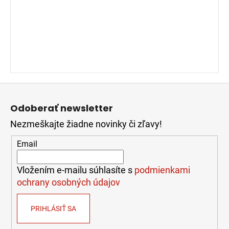
Z
á
Odoberať newsletter
p
Nezmeškajte žiadne novinky či zľavy!
ä
t
Email
i
e
Vložením e-mailu súhlasíte s
podmienkami
ochrany osobných údajov
PRIHLÁSIŤ SA