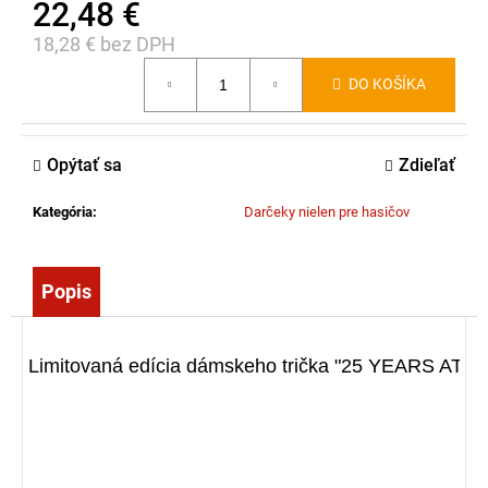
22,48 €
č
a
18,28 € bez DPH
m
Jednotková
e
DO KOŠÍKA
cena:
NOSIDLÁ
Opýtať sa
Zdieľať
-
ZÁCHRANÁRSKA
DOSKA
Kategória
:
Darčeky nielen pre hasičov
FLASH
02
S
ROCK
Popis
PIN
-
SADA
498,00
Limitovaná edícia dámskeho trička "25 YEARS AT".Pod
€