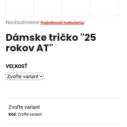
á
j
s
Priemerné
Neohodnotené
Podrobnosti hodnotenia
ť
hodnotenie
Dámske tričko "25
?
produktu
je
rokov AT"
0,0
z
5
VEĽKOSŤ
HĽADAŤ
hviezdičiek.
O
d
p
Zvoľte variant
o
Kód:
Zvoľte variant
r
ú