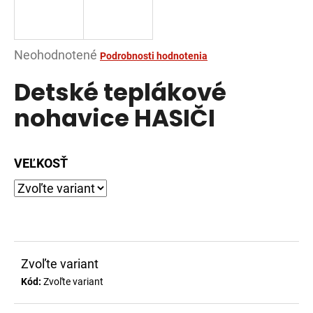
á
j
s
Priemerné
Neohodnotené
Podrobnosti hodnotenia
ť
hodnotenie
Detské teplákové
?
produktu
je
nohavice HASIČI
0,0
z
5
VEĽKOSŤ
HĽADAŤ
hviezdičiek.
O
d
p
Zvoľte variant
o
Kód:
Zvoľte variant
r
ú