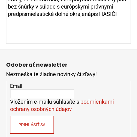
bez šnúrky v súlade s európskymi právnymi
predpismielastické dolné okrajenápis HASIČI
Z
á
Odoberať newsletter
p
Nezmeškajte žiadne novinky či zľavy!
ä
t
Email
i
e
Vložením e-mailu súhlasíte s
podmienkami
ochrany osobných údajov
PRIHLÁSIŤ SA