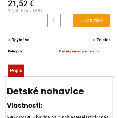
21,52 €
č
a
17,50 € bez DPH
m
Jednotková
e
DO KOŠÍKA
cena:
ZÁSAHOVÁ
Opýtať sa
Zdieľať
HADICA
BOD
C52
Kategória
:
Darčeky nielen pre hasičov
EPDM
-
S
AL
Popis
SPOJKOU
(10M)
45,00
Detské nohavice
€
Vlastnosti:
280 g/m²80% bavlna, 20% polyesterelastický pás