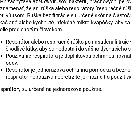
P2 zachytáva až 95% vírusov, baktérií , prachových, peľo
znamenať, že ani rúška alebo respirátory (respiračné rú
oti vírusom. Rúška bez filtrácie sú určené skôr na čiast
kašlané alebo kýchnuté infekčné mikro-kvapôčky, aby sa 
olie pred chorým človekom.
Respirátor alebo respiračné rúško po nasadení filtruje
škodlivé látky, aby sa nedostali do vášho dýchacieho 
Používanie respirátora je doplnkovou ochranou, rovna
odev.
Respirátor je jednorazová ochranná pomôcka a bežne j
respirátor nepoužíva nepretržite je možné ho použiť vi
spirátory sú určené na jednorazové použitie.