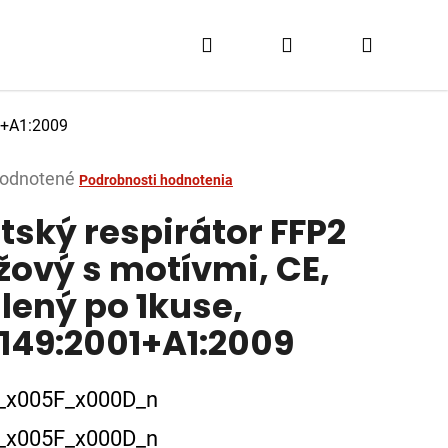
Hľadať
Prihlásenie
Nákupn
košík
01+A1:2009
merné
odnotené
Podrobnosti hodnotenia
tenie
tský respirátor FFP2
ktu
žový s motívmi, CE,
lený po 1kuse,
149:2001+A1:2009
dičiek.
_x005F_x000D_n
_x005F_x000D_n