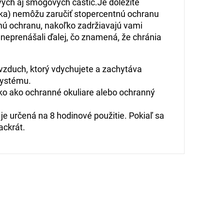
vých aj smogových častíc.Je dôležité
ška) nemôžu zaručiť stopercentnú ochranu
očnú ochranu, nakoľko zadržiavajú vami
neprenášali ďalej, čo znamená, že chránia
 vzduch, ktorý vdychujete a zachytáva
systému.
ko ako ochranné okuliare alebo ochranný
e určená na 8 hodinové použitie. Pokiaľ sa
ackrát.