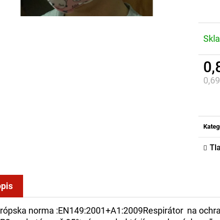
Skl
0,
0,6
Jed
cena
Kateg
Tl
pis
rópska norma :EN149:2001+A1:2009Respirátor na ochran