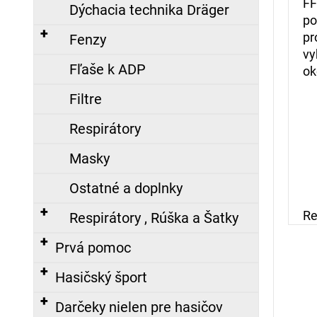
FF
č
Dýchacia technika Dräger
po
a
pr
m
Fenzy
e
vy
Fľaše k ADP
ok
Filtre
KRAVATA
S
Respirátory
LOGOM
DPO
Masky
SR,
VYŠITÝM
Ostatné a doplnky
17,10
€
Re
Respirátory , Rúška a Šatky
Prvá pomoc
ZÁSAHOVÁ
KUKLA,
NOMEX
Hasičský šport
Nasledujúce
23,98
Darčeky nielen pre hasičov