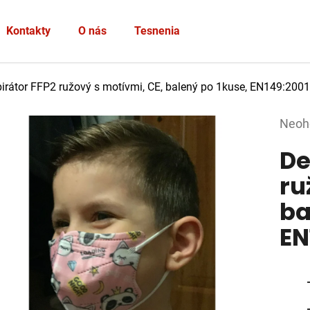
Heslo
Kontakty
O nás
Tesnenia
PRIHLÁSIŤ SA
pirátor FFP2 ružový s motívmi, CE, balený po 1kuse, EN149:20
Nová registrácia
Zabudnuté heslo
Prie
Neoh
hodno
De
produ
je
ru
0,0
ba
z
5
EN
hviez