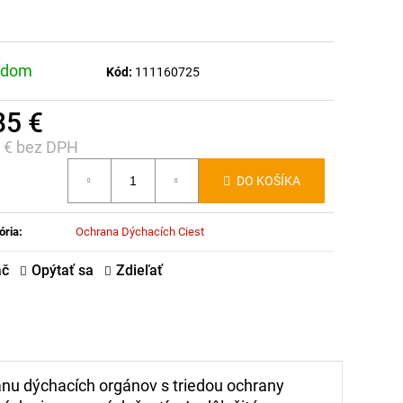
adom
Kód:
111160725
85 €
9 € bez DPH
notková
DO KOŠÍKA
:
ória
:
Ochrana Dýchacích Ciest
ač
Opýtať sa
Zdieľať
u dýchacích orgánov s triedou ochrany