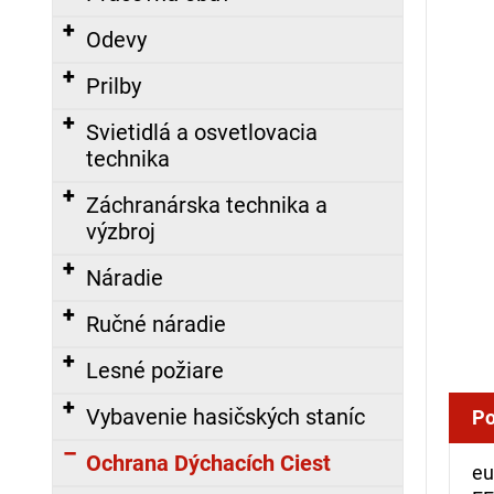
á
Odevy
j
s
Prilby
ť
Svietidlá a osvetlovacia
?
technika
Záchranárska technika a
výzbroj
HĽADAŤ
Náradie
Ručné náradie
O
Lesné požiare
d
p
Vybavenie hasičských staníc
Po
o
r
Ochrana Dýchacích Ciest
eu
ú