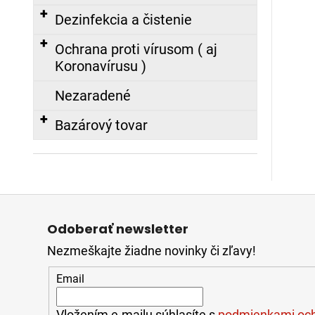
€
Dezinfekcia a čistenie
FIREWARRIOR
Ochrana proti vírusom ( aj
RED
-
Koronavírusu )
ĽAHKÝ
ZÁSAHOVÝ
Nezaradené
ODEV
-
NOMEX®
Bazárový tovar
COMFORT
479,00
€
Z
á
Odoberať newsletter
p
Nezmeškajte žiadne novinky či zľavy!
ä
t
Email
i
e
Vložením e-mailu súhlasíte s
podmienkami och