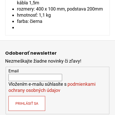
kábla 1,5m
rozmery: 400 x 100 mm, podstava 200mm
hmotnosť: 1,1 kg
farba: čierna
Z
á
Odoberať newsletter
p
Nezmeškajte žiadne novinky či zľavy!
ä
t
Email
i
e
Vložením e-mailu súhlasíte s
podmienkami
ochrany osobných údajov
PRIHLÁSIŤ SA