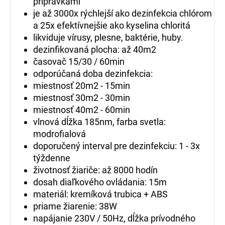
prípravkami
je až 3000x rýchlejší ako dezinfekcia chlórom
a 25x efektívnejšie ako kyselina chloritá
likviduje vírusy, plesne, baktérie, huby.
dezinfikovaná plocha: až 40m2
časovač 15/30 / 60min
odporúčaná doba dezinfekcia:
miestnosť 20m2 - 15min
miestnosť 30m2 - 30min
miestnosť 40m2 - 60min
vlnová dĺžka 185nm, farba svetla:
modrofialová
doporučený interval pre dezinfekciu: 1 - 3x
týždenne
životnosť žiariče: až 8000 hodín
dosah diaľkového ovládania: 15m
materiál: kremíková trubica + ABS
priame žiarenie: 38W
napájanie 230V / 50Hz, dĺžka prívodného