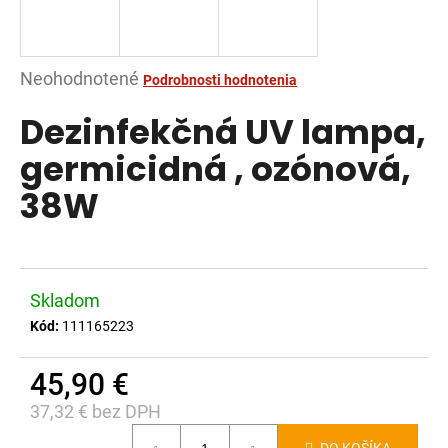
á
j
s
Priemerné
Neohodnotené
Podrobnosti hodnotenia
ť
hodnotenie
Dezinfekčná UV lampa,
?
produktu
je
germicidná , ozónová,
0,0
38W
z
5
HĽADAŤ
hviezdičiek.
Skladom
O
Kód:
111165223
d
p
45,90 €
o
37,32 € bez DPH
r
Jednotková
ú