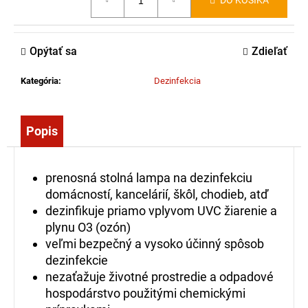
DO KOŠÍKA
č
cena:
a
m
Opýtať sa
Zdieľať
e
Kategória
:
Dezinfekcia
SÚPRAVA
NA
RUČNÉ
VIAZANIE
Popis
KONCOVIEK
HADÍC
349,00
prenosná stolná lampa na dezinfekciu
domácností, kancelárií, škôl, chodieb, atď
€
dezinfikuje priamo vplyvom UVC žiarenie a
plynu O3 (ozón)
veľmi bezpečný a vysoko účinný spôsob
dezinfekcie
nezaťažuje životné prostredie a odpadové
hospodárstvo použitými chemickými