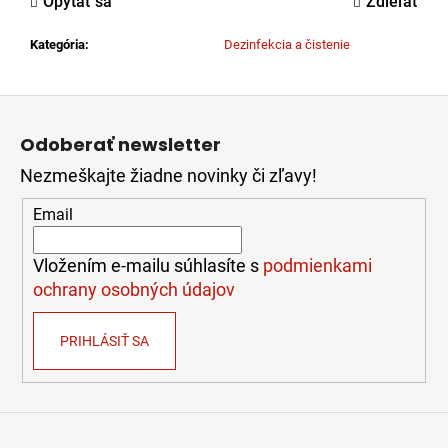
Opýtať sa
Zdieľať
č
a
Kategória
:
Dezinfekcia a čistenie
m
e
Z
á
ZÁSAHOVÁ
Odoberať newsletter
p
HADICA
BOD
Nezmeškajte žiadne novinky či zľavy!
ä
C52
t
EPDM
Email
-
i
S
e
AL
Vložením e-mailu súhlasíte s
podmienkami
SPOJKOU
ochrany osobných údajov
(10M)
45,00
PRIHLÁSIŤ SA
€