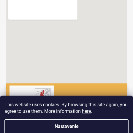
This website uses cookies. By browsing this site again, you
agree to use them. More information
here
.
Dobrý deň! Vitajte na nových stránkach spoločnosti Pyrokomplet!
Nastavenie
Vytvoril Shoptet
V prípade, ak by ste mali problém nájsť to, čo hľadáte nás