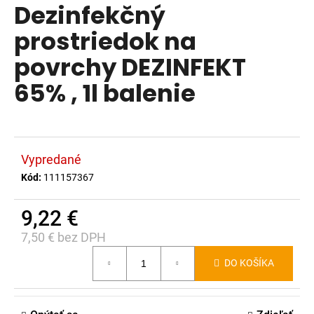
Dezinfekčný
produktu
á
je
prostriedok na
j
0,0
s
povrchy DEZINFEKT
z
ť
5
65% , 1l balenie
?
hviezdičiek.
Vypredané
HĽADAŤ
Kód:
111157367
9,22 €
O
7,50 € bez DPH
d
Jednotková
p
DO KOŠÍKA
cena:
o
r
ú