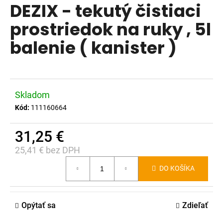
DEZIX - tekutý čistiaci
produktu
á
je
prostriedok na ruky , 5l
j
0,0
s
balenie ( kanister )
z
ť
5
?
hviezdičiek.
Skladom
Kód:
111160664
HĽADAŤ
31,25 €
25,41 € bez DPH
Jednotková
O
DO KOŠÍKA
d
cena:
p
o
Opýtať sa
Zdieľať
r
ú