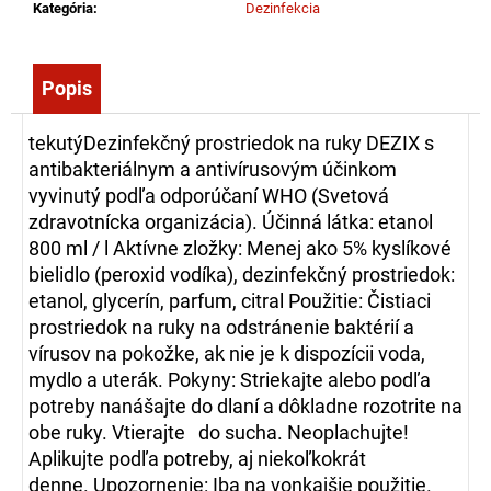
č
Kategória
:
Dezinfekcia
a
m
e
Popis
tekutýDezinfekčný prostriedok na ruky DEZIX s
ZÁSAHOVÁ
antibakteriálnym a antivírusovým účinkom
HADICA
BOD
vyvinutý podľa odporúčaní WHO (Svetová
C52
zdravotnícka organizácia). Účinná látka: etanol
EPDM
-
800 ml / l Aktívne zložky: Menej ako 5% kyslíkové
S
bielidlo (peroxid vodíka), dezinfekčný prostriedok:
AL
etanol, glycerín, parfum, citral Použitie: Čistiaci
SPOJKOU
(10M)
prostriedok na ruky na odstránenie baktérií a
45,00
vírusov na pokožke, ak nie je k dispozícii voda,
mydlo a uterák. Pokyny: Striekajte alebo podľa
€
potreby nanášajte do dlaní a dôkladne rozotrite na
obe ruky. Vtierajte do sucha. Neoplachujte!
Aplikujte podľa potreby, aj niekoľkokrát
denne. Upozornenie: Iba na vonkajšie použitie.