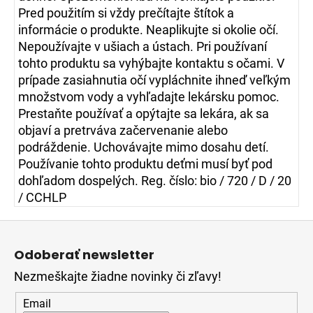
Pred použitím si vždy prečítajte štítok a
informácie o produkte. Neaplikujte si okolie očí.
Nepoužívajte v ušiach a ústach. Pri používaní
tohto produktu sa vyhýbajte kontaktu s očami. V
prípade zasiahnutia očí vypláchnite ihneď veľkým
množstvom vody a vyhľadajte lekársku pomoc.
Prestaňte používať a opýtajte sa lekára, ak sa
objaví a pretrváva začervenanie alebo
podráždenie. Uchovávajte mimo dosahu detí.
Používanie tohto produktu deťmi musí byť pod
dohľadom dospelých. Reg. číslo: bio / 720 / D / 20
/ CCHLP
Z
á
Odoberať newsletter
p
Nezmeškajte žiadne novinky či zľavy!
ä
t
Email