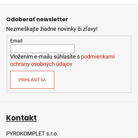
Z
á
Odoberať newsletter
p
Nezmeškajte žiadne novinky či zľavy!
ä
t
Email
i
e
Vložením e-mailu súhlasíte s
podmienkami
ochrany osobných údajov
PRIHLÁSIŤ SA
Kontakt
PYROKOMPLET s.r.o.