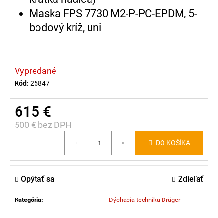
č
Maska FPS 7730 M2-P-PC-EPDM, 5-
a
m
bodový kríž, uni
e
MOTOTRBO
Vypredané
R2
VHF,136-
Kód:
25847
174
MHZ,
615 €
DMR,
64
500 € bez DPH
KANÁLŮ,
5
Jednotková
W,
DO KOŠÍKA
cena:
IP55
485,85
€
Opýtať sa
Zdieľať
Kategória
:
Dýchacia technika Dräger