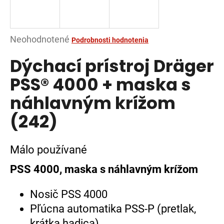
á
j
s
Priemerné
Neohodnotené
Podrobnosti hodnotenia
ť
hodnotenie
Dýchací prístroj Dräger
?
produktu
je
PSS® 4000 + maska s
0,0
náhlavným krížom
z
5
(242)
HĽADAŤ
hviezdičiek.
Málo používané
O
PSS 4000, maska s náhlavným krížom
d
p
Nosič PSS 4000
o
r
Pľúcna automatika PSS-P (pretlak,
ú
krátka hadica)