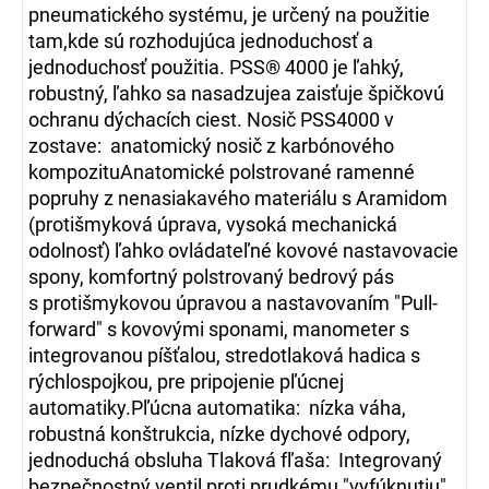
pneumatického systému, je určený na použitie
tam,kde sú rozhodujúca jednoduchosť a
jednoduchosť použitia. PSS® 4000 je ľahký,
robustný, ľahko sa nasadzujea zaisťuje špičkovú
ochranu dýchacích ciest. Nosič PSS4000 v
zostave: anatomický nosič z karbónového
kompozituAnatomické polstrované ramenné
popruhy z nenasiakavého materiálu s Aramidom
(protišmyková úprava, vysoká mechanická
odolnosť) ľahko ovládateľné kovové nastavovacie
spony, komfortný polstrovaný bedrový pás
s protišmykovou úpravou a nastavovaním "Pull-
forward" s kovovými sponami, manometer s
integrovanou píšťalou, stredotlaková hadica s
rýchlospojkou, pre pripojenie pľúcnej
automatiky.Pľúcna automatika: nízka váha,
robustná konštrukcia, nízke dychové odpory,
jednoduchá obsluha Tlaková fľaša: Integrovaný
bezpečnostný ventil proti prudkému "vyfúknutiu"