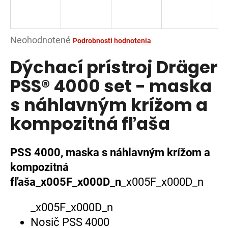
á
j
s
Priemerné
Neohodnotené
Podrobnosti hodnotenia
ť
hodnotenie
Dýchací prístroj Dräger
?
produktu
je
PSS® 4000 set - maska
0,0
s náhlavným krížom a
z
5
kompozitná fľaša
HĽADAŤ
hviezdičiek.
PSS 4000, maska s náhlavným krížom a
O
kompozitná
d
fľaša_x005F_x000D_n
_x005F_x000D_n
p
o
_x005F_x000D_n
r
Nosič PSS 4000
ú