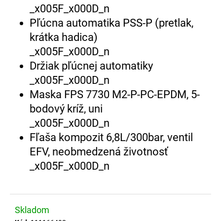
č
_x005F_x000D_n
a
Pľúcna automatika PSS-P (pretlak,
m
krátka hadica)
e
_x005F_x000D_n
Držiak pľúcnej automatiky
SRŠEŇ-2
-
_x005F_x000D_n
ODEV
PROTI
Maska FPS 7730 M2-P-PC-EPDM, 5-
BODAVÉMU
bodový kríž, uni
HMYZU
_x005F_x000D_n
161,00
Fľaša kompozit 6,8L/300bar, ventil
€
EFV, neobmedzená životnosť
_x005F_x000D_n
Skladom