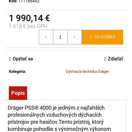
Kód:
111166492
1 990,14 €
1 618 € bez DPH
Jednotková
DO KOŠÍKA
cena:
Opýtať sa
Zdieľať
Kategória
:
Dýchacia technika Dräger
Popis
Dräger PSS® 4000 je jedným z najľahších
profesionálnych vzduchových dýchacích
prístrojov pre hasičov.Tento prístroj, ktorý
kombinuje pohodlie s výnimočným výkonom