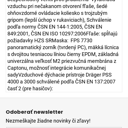
vzduchu pri nečakanom otvorení fľaše, šedé
ohňovzdorné ovládacie koliesko s trojzubým
gripom (lepší úchop v rukaviciach), Schválenie
podľa normy ČSN EN 144-1:2005, ČSN EN
849:2001, ČSN EN ISO 10297:2006Fľaše: spĺňajú
požiadavky HZS SRMaska: FPS 7730
panoramatický zorník (tvrdený PC), mäkká lícnica
s dvojitou tesniacou líniou čierny EPDM, základná
univerzálna veľkosť M2 priezvučná membrána z
Captonu, možnosť integrácie komunikačnej
sadyVzduchové dýchacie prístroje Dräger PSS
4000 a 3000 schválené podľa ČSN EN 137:2007
časť 2 (pre hasičov):
Z
á
Odoberať newsletter
p
Nezmeškajte žiadne novinky či zľavy!
ä