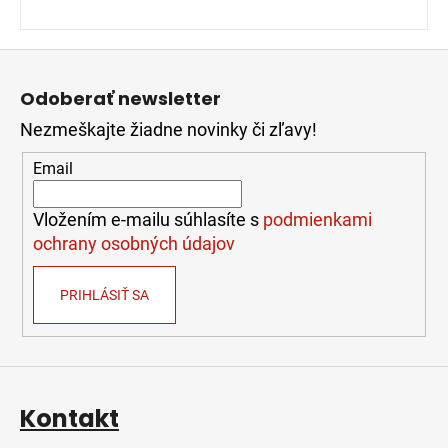
Z
á
Odoberať newsletter
p
Nezmeškajte žiadne novinky či zľavy!
ä
t
Email
i
e
Vložením e-mailu súhlasíte s
podmienkami
ochrany osobných údajov
PRIHLÁSIŤ SA
Kontakt