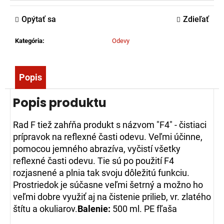
č
a
Opýtať sa
Zdieľať
m
e
Kategória
:
Odevy
KRAVATA
Popis
S
LOGOM
DPO
Popis produktu
SR,
VYŠITÝM
Rad F tiež zahŕňa produkt s názvom "F4" - čistiaci
17,10
prípravok na reflexné časti odevu. Veľmi účinne,
€
pomocou jemného abrazíva, vyčistí všetky
reflexné časti odevu. Tie sú po použití F4
rozjasnené a plnia tak svoju dôležitú funkciu.
Prostriedok je súčasne veľmi šetrný a možno ho
veľmi dobre využiť aj na čistenie prilieb, vr. zlatého
štítu a okuliarov.
Balenie:
500 ml. PE fľaša