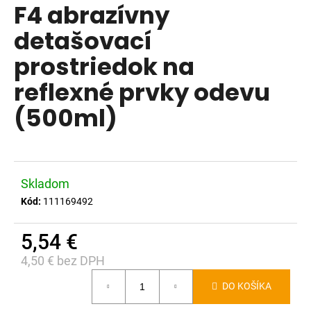
F4 abrazívny
produktu
á
je
detašovací
j
0,0
s
prostriedok na
z
ť
5
reflexné prvky odevu
?
hviezdičiek.
(500ml)
HĽADAŤ
Skladom
Kód:
111169492
O
5,54 €
d
p
4,50 € bez DPH
o
Jednotková
r
DO KOŠÍKA
cena:
ú