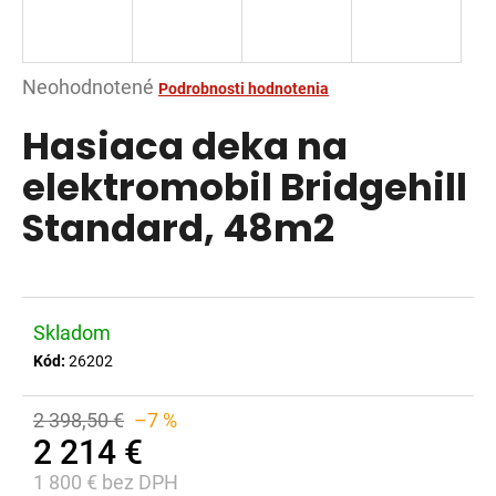
á
j
s
Priemerné
Neohodnotené
Podrobnosti hodnotenia
ť
hodnotenie
Hasiaca deka na
?
produktu
je
elektromobil Bridgehill
0,0
Standard, 48m2
z
5
HĽADAŤ
hviezdičiek.
Skladom
O
Kód:
26202
d
p
2 398,50 €
–7 %
o
2 214 €
r
1 800 € bez DPH
ú