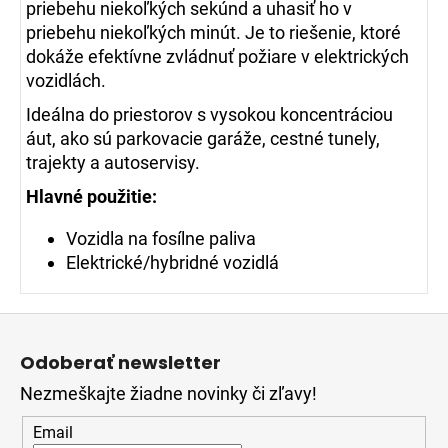
priebehu niekoľkých sekúnd a uhasiť ho v
priebehu niekoľkých minút.
Je to riešenie, ktoré
dokáže efektívne zvládnuť požiare v elektrických
vozidlách.
Ideálna do priestorov s vysokou koncentráciou
áut, ako sú parkovacie garáže, cestné tunely,
trajekty a autoservisy.
Hlavné použitie:
Vozidla na fosílne paliva
Elektrické/hybridné vozidlá
Z
á
Odoberať newsletter
p
Nezmeškajte žiadne novinky či zľavy!
ä
t
Email