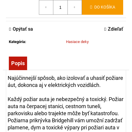
č
Jednotková
DO KOŠÍKA
a
cena:
m
e
Opýtať sa
Zdieľať
SRŠEŇ-2
Kategória
:
Hasiace deky
-
ODEV
PROTI
BODAVÉMU
Popis
HMYZU
161,00
Najúčinnejší spôsob, ako izolovať a uhasiť požiare
€
áut, dokonca aj v elektrických vozidlách.
Každý požiar auta je nebezpečný a toxický.
Požiar
auta na čerpacej stanici, cestnom tuneli,
parkovisku alebo trajekte môže byť katastrofou.
Požiarna prikrývka Bridgehill vám umožní zadržať
plamene, dym a toxické výpary pri požiari auta v