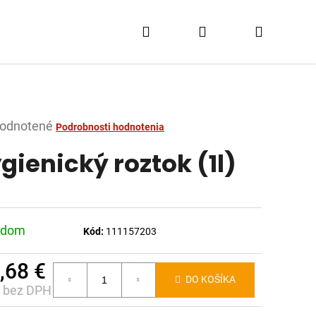
Hľadať
Prihlásenie
Nákupn
košík
merné
odnotené
Podrobnosti hodnotenia
tenie
gienický roztok (1l)
ktu
adom
Kód:
111157203
dičiek.
,68 €
DO KOŠÍKA
€ bez DPH
notková