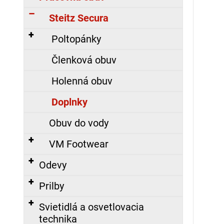
á
Steitz Secura
j
s
Poltopánky
ť
Členková obuv
?
Holenná obuv
Doplnky
HĽADAŤ
Obuv do vody
VM Footwear
O
Odevy
d
p
Prilby
o
Svietidlá a osvetlovacia
r
ú
technika