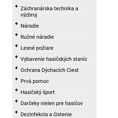
č
Záchranárska technika a
a
m
výzbroj
e
Náradie
Ručné náradie
KRAVATA
S
Lesné požiare
LOGOM
DPO
Vybavenie hasičských staníc
SR,
VYŠITÝM
Ochrana Dýchacích Ciest
17,10
€
Prvá pomoc
Hasičský šport
ZÁSAHOVÁ
KUKLA,
NOMEX
Darčeky nielen pre hasičov
Nasledujúce
23,98
Dezinfekcia a čistenie