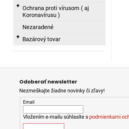
€
Ochrana proti vírusom ( aj
Koronavírusu )
FIREWARRIOR
RED
-
Nezaradené
ĽAHKÝ
ZÁSAHOVÝ
Bazárový tovar
ODEV
-
NOMEX®
COMFORT
479,00
Z
€
á
Odoberať newsletter
p
Nezmeškajte žiadne novinky či zľavy!
ä
t
Email
i
e
Vložením e-mailu súhlasíte s
podmienkami och