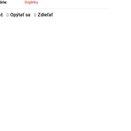
:
ória
:
Doplnky
ač
Opýtať sa
Zdieľať