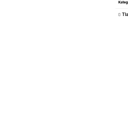
cena
Kateg
Tl