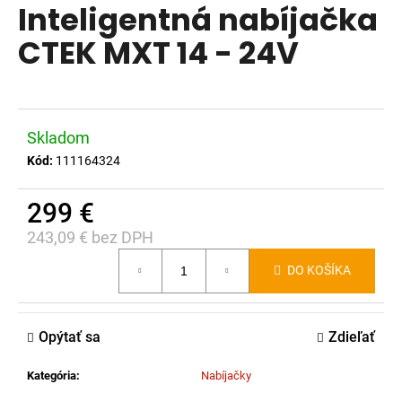
Inteligentná nabíjačka
produktu
á
je
CTEK MXT 14 - 24V
j
0,0
s
z
ť
5
?
hviezdičiek.
Skladom
Kód:
111164324
299 €
HĽADAŤ
243,09 € bez DPH
Jednotková
DO KOŠÍKA
cena:
O
d
p
Opýtať sa
Zdieľať
o
r
Kategória
:
Nabíjačky
ú