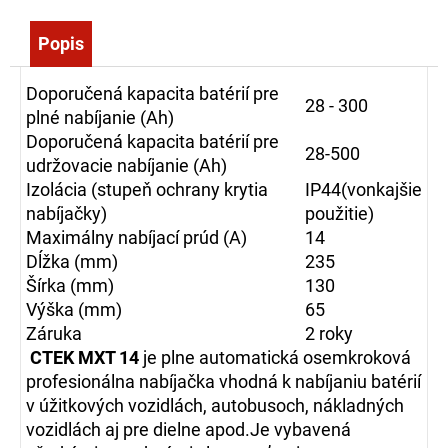
č
a
Popis
m
e
Doporučená kapacita batérií pre
28 - 300
plné nabíjanie (Ah)
ZÁSAHOVÁ
Doporučená kapacita batérií pre
28-500
HADICA
udržovacie nabíjanie (Ah)
BOD
Izolácia (stupeň ochrany krytia
IP44(vonkajšie
C52
EPDM
nabíjačky)
použitie)
-
Maximálny nabíjací prúd (A)
14
S
AL
Dĺžka (mm)
235
SPOJKOU
Šírka (mm)
130
(5M)
Výška (mm)
65
27,65
Záruka
2 roky
€
CTEK MXT 14
je plne automatická osemkroková
profesionálna nabíjačka vhodná k nabíjaniu batérií
v úžitkových vozidlách, autobusoch, nákladných
vozidlách aj pre dielne apod.Je vybavená