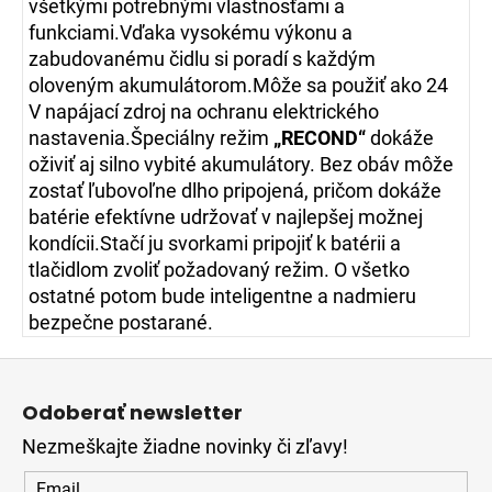
všetkými potrebnými vlastnosťami a
funkciami.Vďaka vysokému výkonu a
zabudovanému čidlu si poradí s každým
oloveným akumulátorom.Môže sa použiť ako 24
V napájací zdroj na ochranu elektrického
nastavenia.Špeciálny režim
„RECOND“
dokáže
oživiť aj silno vybité akumulátory. Bez obáv môže
zostať ľubovoľne dlho pripojená, pričom dokáže
batérie efektívne udržovať v najlepšej možnej
kondícii.Stačí ju svorkami pripojiť k batérii a
tlačidlom zvoliť požadovaný režim. O všetko
ostatné potom bude inteligentne a nadmieru
bezpečne postarané.
Z
á
Odoberať newsletter
p
Nezmeškajte žiadne novinky či zľavy!
ä
t
Email