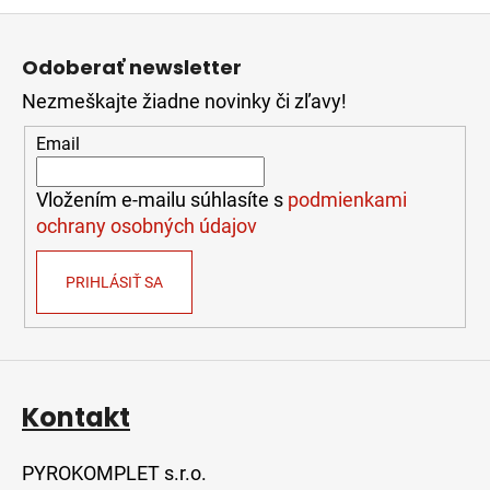
Z
á
Odoberať newsletter
p
Nezmeškajte žiadne novinky či zľavy!
ä
t
Email
i
e
Vložením e-mailu súhlasíte s
podmienkami
ochrany osobných údajov
PRIHLÁSIŤ SA
Kontakt
PYROKOMPLET s.r.o.