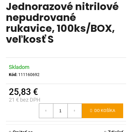
Jednorazové nitrilové
produktu
á
je
nepudrované
j
0,0
s
rukavice, 100ks/BOX,
z
ť
5
veľkosť S
?
hviezdičiek.
Skladom
HĽADAŤ
Kód:
111160692
25,83 €
O
21 € bez DPH
d
Jednotková
p
DO KOŠÍKA
cena:
o
r
ú