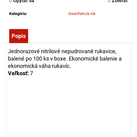
Opýtať sa
Zdieľať
č
a
Kategória
:
Dezinfekcia rúk
m
e
Popis
ZÁSAHOVÁ
OBUV
Jednorazové nitrilové nepudrované rukavice,
FIRE
WALKER,
balené po 100 ks v boxe. Ekonomické balenie a
EN
ekonomická váha rukavíc.
15090
Veľkosť:
7
204,18
€