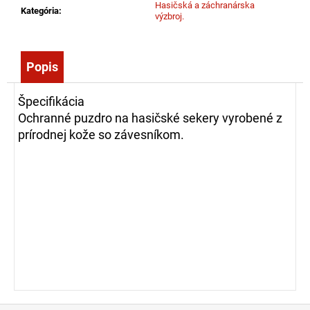
č
Hasičská a záchranárska
Kategória
:
výzbroj.
a
m
e
Popis
FIRE
Špecifikácia
WARRIOR
Ochranné puzdro na hasičské sekery vyrobené z
III
-
prírodnej kože so závesníkom.
ĽAHKÝ
ZÁSAHOVÝ
ODEV
-
NOMEX®/
VISKOZE
355,00
€