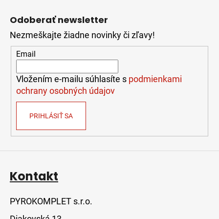
Z
á
Odoberať newsletter
p
Nezmeškajte žiadne novinky či zľavy!
ä
t
Email
i
e
Vložením e-mailu súhlasíte s
podmienkami
ochrany osobných údajov
PRIHLÁSIŤ SA
Kontakt
PYROKOMPLET s.r.o.
Diakovská 13