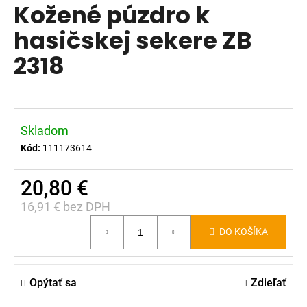
Kožené púzdro k
produktu
á
je
hasičskej sekere ZB
j
0,0
s
2318
z
ť
5
?
hviezdičiek.
Skladom
Kód:
111173614
HĽADAŤ
20,80 €
16,91 € bez DPH
Jednotková
O
DO KOŠÍKA
d
cena:
p
o
Opýtať sa
Zdieľať
r
ú