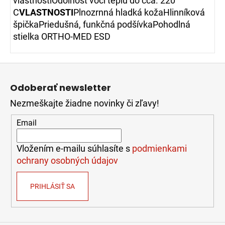
vlastnostiOdolnosť voči teplu do cca. 220 °
C
VLASTNOSTI
Plnozrnná hladká kožaHlinníková
špičkaPriedušná, funkčná podšívkaPohodlná
stielka ORTHO-MED ESD
Z
á
Odoberať newsletter
p
Nezmeškajte žiadne novinky či zľavy!
ä
t
Email
i
e
Vložením e-mailu súhlasíte s
podmienkami
ochrany osobných údajov
PRIHLÁSIŤ SA