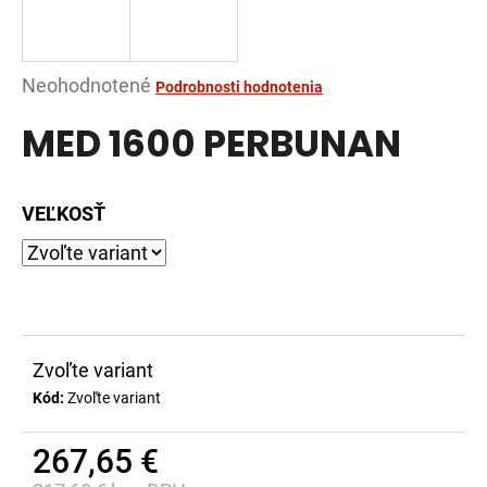
á
j
s
Priemerné
Neohodnotené
Podrobnosti hodnotenia
ť
hodnotenie
MED 1600 PERBUNAN
?
produktu
je
0,0
VEĽKOSŤ
z
5
HĽADAŤ
hviezdičiek.
O
Zvoľte variant
d
Kód:
Zvoľte variant
p
o
r
267,65 €
ú