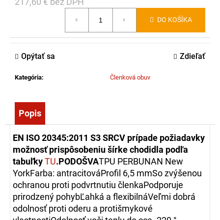
217,60 € bez DPH
č
Jednotková
a
DO KOŠÍKA
cena:
m
e
Opýtať sa
Zdieľať
SÚPRAVA
NA
Kategória
:
Členková obuv
RUČNÉ
VIAZANIE
KONCOVIEK
HADÍC
Popis
349,00
EN ISO 20345:2011 S3 SRC
V prípade požiadavky
€
možnosť prispôsobeniu šírke chodidla podľa
tabuľky
TU
.
PODOŠVA
TPU PERBUNAN New
YorkFarba: antracitováProfil 6,5 mmSo zvýšenou
ochranou proti podvrtnutiu členkaPodporuje
prirodzený pohybĽahká a flexibilnáVeľmi dobrá
odolnosť proti oderu a protišmykové