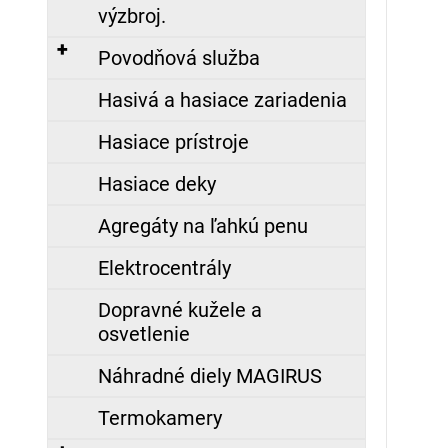
výzbroj.
129,70
€
Povodňová služba
Hasivá a hasiace zariadenia
ZÁSAHOVÁ
HADICA
B75
Hasiace prístroje
TECHNOLEN
SUPER
Hasiace deky
S
POLOSPOJKAMI
AL,
Agregáty na ľahkú penu
20M
Elektrocentrály
191,78
€
Dopravné kužele a
osvetlenie
Náhradné diely MAGIRUS
Termokamery