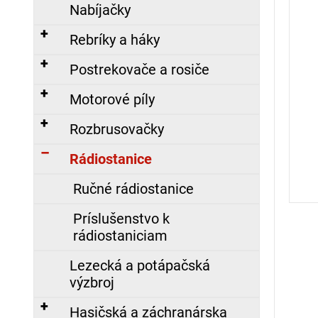
č
Nabíjačky
a
m
Rebríky a háky
e
Postrekovače a rosiče
Motorové píly
POLOMASKA
S-
Rozbrusovačky
97,
SILIKONOVÁ
Rádiostanice
35,67
Ručné rádiostanice
€
Príslušenstvo k
ZÁSAHOVÁ
rádiostaniciam
HADICA
C52
TECHNOLEN
Lezecká a potápačská
SUPER
výzbroj
S
POLOSPOJKAMI,
Nasledujúce
Hasičská a záchranárska
20M