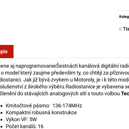
cena
Kateg
Tl
pis
cene aj naprogramovanieŠestnácti kanálová digitální rad
 o model který zaujme především ty, co chtějí za příznivou
diostanici. Jak již bývá zvykem u Motoroly, je i k této m
íslušenství z širokého výběru.Radiostanice je vybavena se
členění do stávajících analogových sítí s touto volbou
Tec
Kmitočtové pásmo: 136-174MHz
Kompaktní robusná konstrukce
Výkon VF: 5W
Počet kanálů: 16