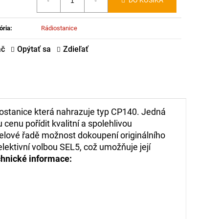
DO KOŠÍKA
:
ória
:
Rádiostanice
ač
Opýtať sa
Zdieľať
iostanice která nahrazuje typ CP140. Jedná
 cenu pořídit kvalitní a spolehlivou
odelové řadě možnost dokoupení originálního
lektivní volbou SEL5, což umožňuje její
hnické informace: