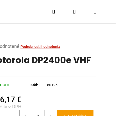
Hľadať
Prihlásenie
Nákupn
košík
merné
odnotené
Podrobnosti hodnotenia
tenie
torola DP2400e VHF
ktu
adom
Kód:
111160126
dičiek.
6,17 €
 € bez DPH
notková