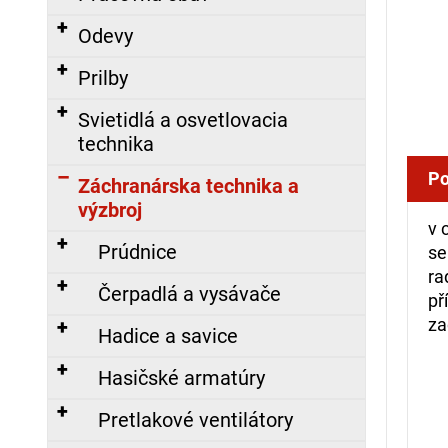
á
Odevy
j
s
Prilby
ť
Svietidlá a osvetlovacia
?
technika
Po
Záchranárska technika a
výzbroj
v 
HĽADAŤ
Prúdnice
se
ra
Čerpadlá a vysávače
př
za
O
Hadice a savice
d
p
Hasičské armatúry
o
r
Pretlakové ventilátory
ú