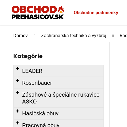
K
Prejsť
o
na
Obchodné podmienky
Späť
Späť
š
obsah
do
do
í
Č
k
obchodu
obchodu
Domov
Záchranárska technika a výzbroj
Rád
o
B
p
o
o
Kategórie
Preskočiť
č
t
kategórie
n
r
LEADER
ý
e
p
b
Rosenbauer
a
u
Zásahové a špeciálne rukavice
n
j
ASKÖ
e
e
l
t
Hasičská obuv
e
Pracovná obuv
n