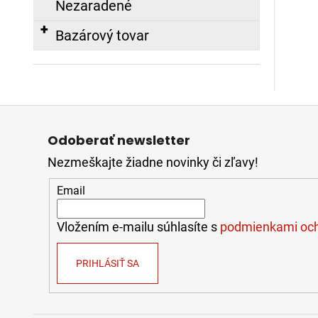
Nezaradené
Bazárový tovar
Z
á
Odoberať newsletter
p
Nezmeškajte žiadne novinky či zľavy!
ä
t
Email
i
e
Vložením e-mailu súhlasíte s
podmienkami och
PRIHLÁSIŤ SA