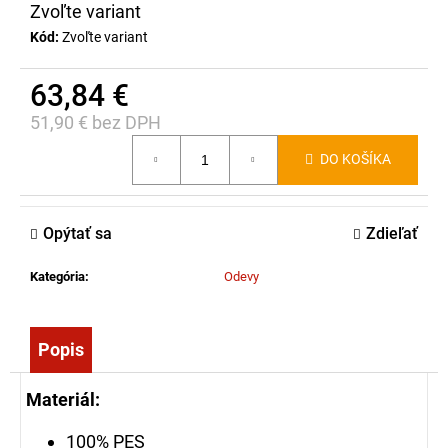
č
Zvoľte variant
a
Kód:
Zvoľte variant
m
e
63,84 €
51,90 € bez DPH
ZÁSAHOVÉ
Jednotková
RUKAVICE
DO KOŠÍKA
cena:
ASKÖ
PATRON
FIRE,
KOMPAKTNÁ
Opýtať sa
Zdieľať
MANŽETA
65,39
Kategória
:
Odevy
€
Popis
Materiál:
100% PES