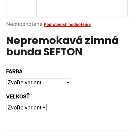
á
j
s
Priemerné
Neohodnotené
Podrobnosti hodnotenia
ť
hodnotenie
Nepremokavá zimná
?
produktu
je
bunda SEFTON
0,0
z
5
FARBA
HĽADAŤ
hviezdičiek.
VEĽKOSŤ
O
d
p
o
r
ú