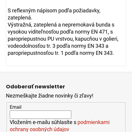
S reflexným nápisom podľa požiadavky,
zateplená.
Výstražná, zateplená a nepremokavá bunda s
vysokou viditeľnosťou podľa normy EN 471, s
paropriepustnou PU vrstvou, kapucňou v golieri,
vodeodolnosťou tr. 3 podľa normy EN 343 a
paropriepustnosťou tr. 1 podľa normy EN 343.
Z
á
Odoberať newsletter
p
Nezmeškajte žiadne novinky či zľavy!
ä
t
Email
i
e
Vložením e-mailu súhlasíte s
podmienkami
ochrany osobných údajov