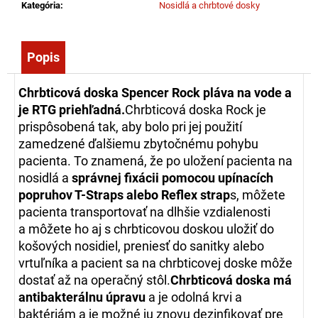
č
Kategória
:
Nosidlá a chrbtové dosky
a
m
e
Popis
Chrbticová doska Spencer Rock pláva na vode a
ZÁSAHOVÁ
je RTG priehľadná.
Chrbticová doska Rock je
HADICA
BOD
prispôsobená tak, aby bolo pri jej použití
C52
zamedzené ďalšiemu zbytočnému pohybu
EPDM
-
pacienta. To znamená, že po uložení pacienta na
S
nosidlá a
správnej fixácii pomocou upínacích
AL
popruhov T-Straps alebo Reflex strap
s, môžete
SPOJKOU
(5M)
pacienta transportovať na dlhšie vzdialenosti
27,65
a môžete ho aj s chrbticovou doskou uložiť do
košových nosidiel, preniesť do sanitky alebo
€
vrtuľníka a pacient sa na chrbticovej doske môže
dostať až na operačný stôl.
Chrbticová doska má
antibakterálnu úpravu
a je odolná krvi a
baktériám a je možné ju znovu dezinfikovať pre