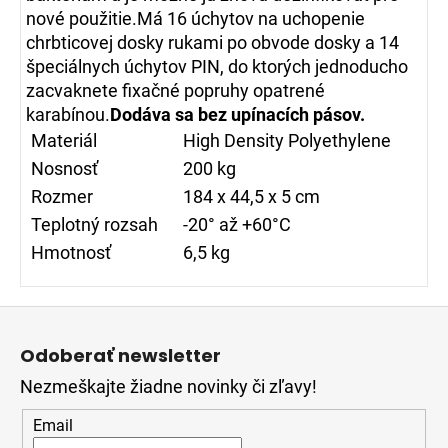
nové použitie.Má 16 úchytov na uchopenie
chrbticovej dosky rukami po obvode dosky a 14
špeciálnych úchytov PIN, do ktorých jednoducho
zacvaknete fixačné popruhy opatrené
karabínou.
Dodáva sa bez upínacích pásov.
Materiál
High Density Polyethylene
Nosnosť
200 kg
Rozmer
184 x 44,5 x 5 cm
Teplotný rozsah
-20° až +60°C
Hmotnosť
6,5 kg
Z
á
Odoberať newsletter
p
Nezmeškajte žiadne novinky či zľavy!
ä
t
Email