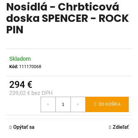
Nosidlá - Chrbticová
produktu
á
je
doska SPENCER - ROCK
j
0,0
s
PIN
z
ť
5
?
hviezdičiek.
Skladom
Kód:
111170068
HĽADAŤ
294 €
239,02 € bez DPH
Jednotková
O
DO KOŠÍKA
d
cena:
p
o
Opýtať sa
Zdieľať
r
ú