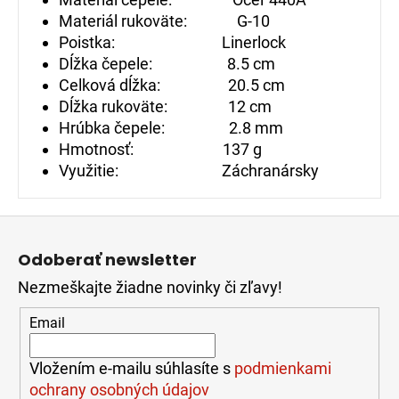
Materiál rukoväte: G-10
Poistka: Linerlock
Dĺžka čepele: 8.5 cm
Celková dĺžka: 20.5 cm
Dĺžka rukoväte: 12 cm
Hrúbka čepele: 2.8 mm
Hmotnosť: 137 g
Využitie: Záchranársky
Z
á
Odoberať newsletter
p
Nezmeškajte žiadne novinky či zľavy!
ä
t
Email
i
e
Vložením e-mailu súhlasíte s
podmienkami
ochrany osobných údajov