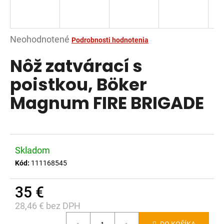
á
j
s
Priemerné
Neohodnotené
Podrobnosti hodnotenia
ť
hodnotenie
Nôž zatvárací s
?
produktu
je
poistkou, Böker
0,0
Magnum FIRE BRIGADE
z
5
HĽADAŤ
hviezdičiek.
Skladom
O
Kód:
111168545
d
p
35 €
o
28,46 € bez DPH
r
Jednotková
ú