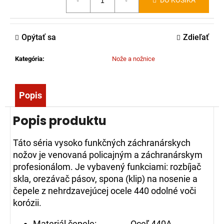
DO KOŠÍKA
č
cena:
a
m
Opýtať sa
Zdieľať
e
Kategória
:
Nože a nožnice
ZÁSAHOVÁ
HADICA
C52
TECHNOLEN
Popis
SUPER
BEZ
Popis produktu
SPOJOK,
20M
108,65
Táto séria vysoko funkčných záchranárskych
nožov je venovaná policajným a záchranárskym
€
profesionálom.
J
e vybavený funkciami: rozbíjač
skla, orezávač pásov, spona (klip) na nosenie a
čepele z nehrdzavejúcej ocele 440 odolné voči
korózii.
Materiál čepele: Oceľ 440A