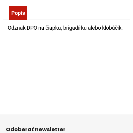
č
a
Popis
m
e
Odznak DPO na čiapku, brigadírku alebo klobúčik.
ZÁSAHOVÁ
HADICA
BOD
C52
EPDM
-
S
AL
SPOJKOU
(10M)
45,00
€
Z
á
Odoberať newsletter