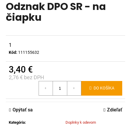
Odznak DPO SR - na
produktu
á
je
čiapku
j
0,0
s
z
ť
5
?
hviezdičiek.
1
Kód:
111155632
3,40 €
HĽADAŤ
2,76 € bez DPH
Jednotková
DO KOŠÍKA
cena:
O
d
p
Opýtať sa
Zdieľať
o
r
Kategória
:
Doplnky k odevom
ú