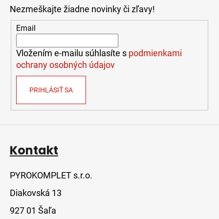
p
Nezmeškajte žiadne novinky či zľavy!
ä
t
Email
i
e
Vložením e-mailu súhlasíte s
podmienkami
ochrany osobných údajov
PRIHLÁSIŤ SA
Kontakt
PYROKOMPLET s.r.o.
Diakovská 13
927 01 Šaľa