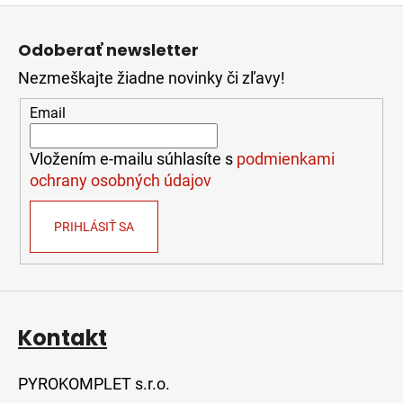
Z
á
Odoberať newsletter
p
Nezmeškajte žiadne novinky či zľavy!
ä
t
Email
i
e
Vložením e-mailu súhlasíte s
podmienkami
ochrany osobných údajov
PRIHLÁSIŤ SA
Kontakt
PYROKOMPLET s.r.o.