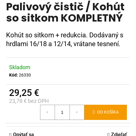
Palivový čistič / Kohút
produktu
á
je
so sitkom KOMPLETNÝ
j
0,0
s
z
ť
5
Kohút so sitkom + redukcia. Dodávaný s
?
hviezdičiek.
hrdlami 16/18 a 12/14, vrátane tesnení.
Skladom
HĽADAŤ
Kód:
26330
29,25 €
O
23,78 € bez DPH
d
Jednotková
p
DO KOŠÍKA
cena:
o
r
ú
Opýtať sa
Zdieľať