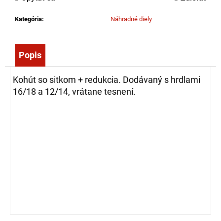
č
a
Kategória
:
Náhradné diely
m
e
Popis
FIREWARRIOR
RED
Kohút so sitkom + redukcia. Dodávaný s hrdlami
-
16/18 a 12/14, vrátane tesnení.
ĽAHKÝ
ZÁSAHOVÝ
ODEV
-
NOMEX®
COMFORT
479,00
€