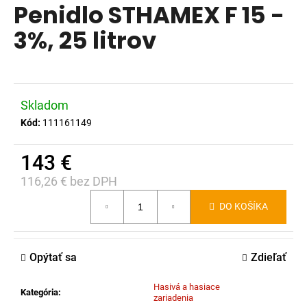
Penidlo STHAMEX F 15 -
produktu
á
je
3%, 25 litrov
j
0,0
s
z
ť
5
?
hviezdičiek.
Skladom
Kód:
111161149
143 €
HĽADAŤ
116,26 € bez DPH
Jednotková
DO KOŠÍKA
cena:
O
d
p
Opýtať sa
Zdieľať
o
r
Hasivá a hasiace
Kategória
:
ú
zariadenia