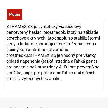
č
a
m
Popis
e
STHAMEX 3% je syntetický viacúčelový
penotvorný hasiaci prostriedok, ktorý na základe
ZÁSAHOVÁ
OBUV
povrchovo aktívnych látok spolu so stabilizátormi
FIRE
peny a látkami zabraňujúcimi zamŕzaniu, tvoria
WALKER,
účinný koncentrát penotvorného
EN
15090
prostriedku.STHAMEX 3% je vhodný pre všetky
204,18
oblasti napenenia (ťažká, stredná a ľahká pena)
pre hasenie požiarov triedy A+B i pre preventívne
€
použitie, napr. pre potlačenie ľahko unikajúcich
emisií z vytečených kvapalín.
Z
á