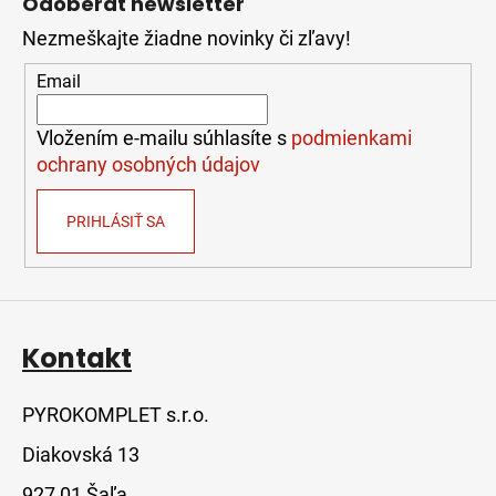
Odoberať newsletter
p
Nezmeškajte žiadne novinky či zľavy!
ä
t
Email
i
e
Vložením e-mailu súhlasíte s
podmienkami
ochrany osobných údajov
PRIHLÁSIŤ SA
Kontakt
PYROKOMPLET s.r.o.
Diakovská 13
927 01 Šaľa