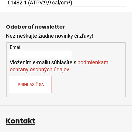
61482-1 (ATPV:9,9 cal/cm²)
Z
á
Odoberať newsletter
p
Nezmeškajte žiadne novinky či zľavy!
ä
t
Email
i
e
Vložením e-mailu súhlasíte s
podmienkami
ochrany osobných údajov
PRIHLÁSIŤ SA
Kontakt