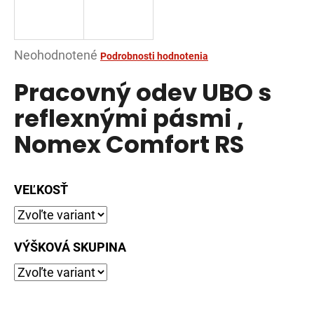
á
j
s
Priemerné
Neohodnotené
Podrobnosti hodnotenia
ť
hodnotenie
Pracovný odev UBO s
?
produktu
je
reflexnými pásmi ,
0,0
Nomex Comfort RS
z
5
HĽADAŤ
hviezdičiek.
VEĽKOSŤ
O
d
VÝŠKOVÁ SKUPINA
p
o
r
ú