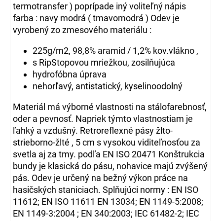
termotransfer ) poprípade iný voliteľný nápis
farba : navy modrá ( tmavomodrá ) Odev je
vyrobený zo zmesového materiálu :
225g/m2, 98,8% aramid / 1,2% kov.vlákno ,
s RipStopovou mriežkou, zosilňujúca
hydrofóbna úprava
nehorľavý, antistatický, kyselinoodolný
Materiál má výborné vlastnosti na stálofarebnosť,
oder a pevnosť. Napriek týmto vlastnostiam je
ľahký a vzdušný. Retroreflexné pásy žlto-
strieborno-žlté , 5 cm s vysokou viditeľnosťou za
svetla aj za tmy. podľa EN ISO 20471 Konštrukcia
bundy je klasická do pásu, nohavice majú zvýšený
pás. Odev je určený na bežný výkon práce na
hasičských staniciach. Splňujúci normy : EN ISO
11612; EN ISO 11611 EN 13034; EN 1149-5:2008;
EN 1149-3:2004 ; EN 340:2003; IEC 61482-2; IEC