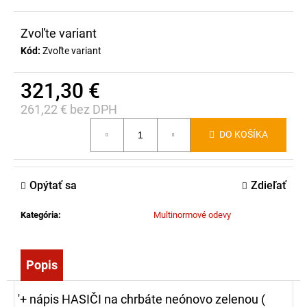
č
a
Zvoľte variant
m
e
Kód:
Zvoľte variant
321,30 €
ZÁSAHOVÁ
HADICA
261,22 € bez DPH
C52
Jednotková
TECHNOLEN
DO KOŠÍKA
cena:
SUPER
BEZ
SPOJOK,
20M
Opýtať sa
Zdieľať
108,65
Kategória
:
Multinormové odevy
€
Popis
'+ nápis HASIČI na chrbáte neónovo zelenou (