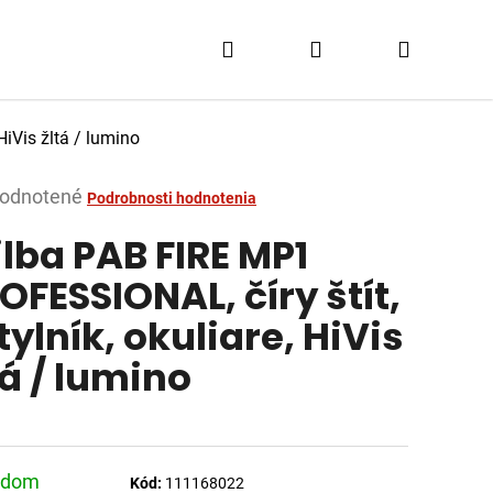
Hľadať
Prihlásenie
Nákupn
košík
HiVis žltá / lumino
merné
odnotené
Podrobnosti hodnotenia
tenie
ilba PAB FIRE MP1
ktu
OFESSIONAL, číry štít,
tylník, okuliare, HiVis
tá / lumino
dičiek.
adom
Kód:
111168022