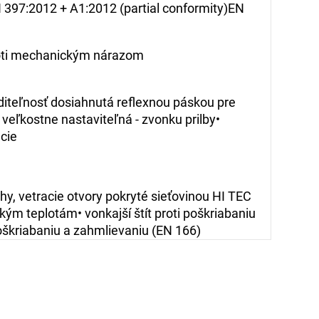
7:2012 + A1:2012 (partial conformity)EN
proti mechanickým nárazom
iditeľnosť dosiahnutá reflexnou páskou pre
ľkostne nastaviteľná - zvonku prilby•
cie
y, vetracie otvory pokryté sieťovinou HI TEC
ým teplotám• vonkajší štít proti poškriabaniu
oškriabaniu a zahmlievaniu (EN 166)