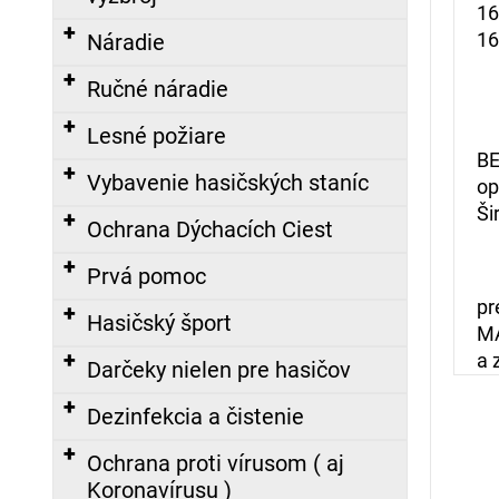
č
16
a
16
Náradie
m
e
Ručné náradie
Lesné požiare
BE
PÁSKA
Vybavenie hasičských staníc
op
NA
Ši
RUKÁV
Ochrana Dýchacích Ciest
S
NÁPISOM
PROTIPOŽIARNA
Prvá pomoc
HLIADKA,
pr
POTLAČENÁ
Hasičský šport
MA
8,00
a 
Darčeky nielen pre hasičov
€
Dezinfekcia a čistenie
ZÁSAHOVÁ
HADICA
Ochrana proti vírusom ( aj
C52
Koronavírusu )
TECHNOLEN