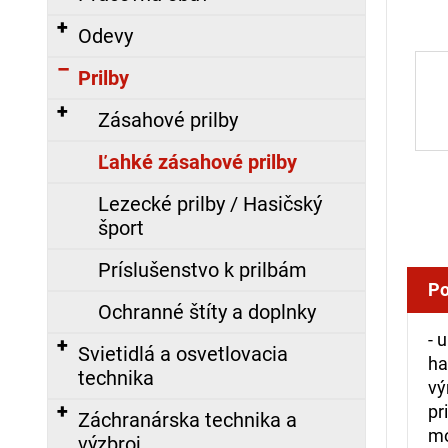
á
Odevy
j
s
Prilby
ť
Zásahové prilby
?
Ľahké zásahové prilby
Lezecké prilby / Hasičský
šport
HĽADAŤ
Príslušenstvo k prilbám
Po
Ochranné štíty a doplnky
O
- 
d
Svietidlá a osvetlovacia
ha
p
technika
vý
o
pr
r
Záchranárska technika a
mo
ú
výzbroj