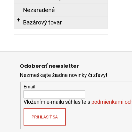
SUPER
Nasledujúce
BEZ
Nezaradené
SPOJOK,
20M
Bazárový tovar
108,65
€
ZÁSAHOVÁ
Z
HADICA
BOD
á
Odoberať newsletter
C52
p
EPDM
Nezmeškajte žiadne novinky či zľavy!
-
ä
S
t
AL
Email
SPOJKOU
i
(10M)
e
Vložením e-mailu súhlasíte s
podmienkami och
45,00
€
PRIHLÁSIŤ SA