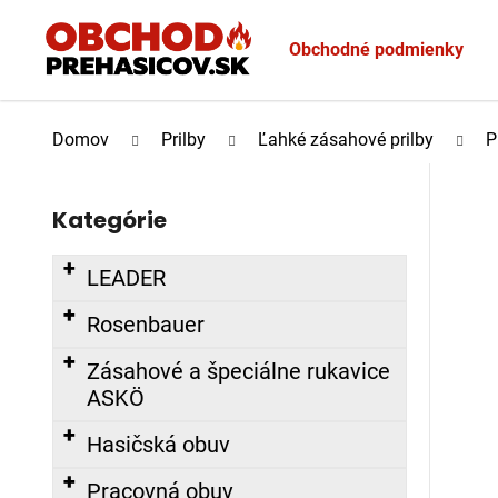
K
Prejsť
o
na
Obchodné podmienky
Späť
Späť
š
obsah
do
do
í
Č
k
obchodu
obchodu
Domov
Prilby
Ľahké zásahové prilby
P
o
B
p
o
o
Kategórie
Preskočiť
č
t
kategórie
n
r
LEADER
ý
e
p
b
Rosenbauer
a
u
Zásahové a špeciálne rukavice
n
j
ASKÖ
e
e
l
t
Hasičská obuv
e
Pracovná obuv
n