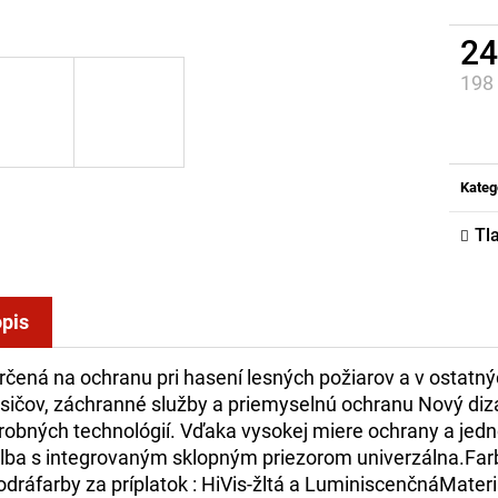
24
198
Jed
cena
Kateg
Tl
pis
určená na ochranu pri hasení lesných požiarov a v ostatný
sičov, záchranné služby a priemyselnú ochranu Nový diz
robných technológií. Vďaka vysokej miere ochrany a jed
ilba s integrovaným sklopným priezorom univerzálna.Farby 
dráfarby za príplatok : HiVis-žltá a LuminiscenčnáMat