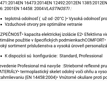
471:2014EN 16473:2014EN 12492:2012EN 1385:2012EN 39
6: 2001EN 14458: 2004
VLASTNOSTI :
teplotná odolnosť ( už od -20°C )• Vysoká odolnosť 
Vzduchové otvory pre optimálne vetranie
ZPEČNOSŤ• kapacita elektrickej izolácie E2• Efektívna v
timálne použitie v špecifických podmienkachCOMFORT• ve
roký sortiment príslušenstva a vysoká úroveň personalizá
K dispozícii sú konfigurácie: Standard, Professional
evedenie Profesional má navyše :Strieborné reflexné pruh
TERIÁLY• termoplastický skelet odolný voči ohňu a vysok
zahmlievaniu (EN 14458:2004)• Vnútorné okuliare proti p