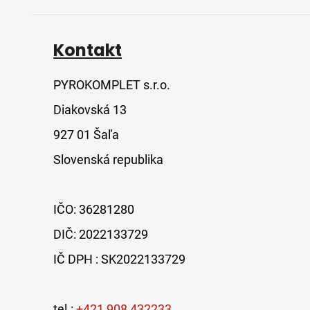
Kontakt
PYROKOMPLET s.r.o.
Diakovská 13
927 01 Šaľa
Slovenská republika
IČO: 36281280
DIČ: 2022133729
IČ DPH : SK2022133729
tel.:
+421 908 432233