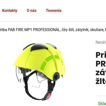
Heslo
Kontakty
O nás
Tesnenia
PRIHLÁSIŤ SA
rilba PAB FIRE MP1 PROFESSIONAL, číry štít, zátylník, okuliare, 
Nová registrácia
Zabudnuté heslo
Prie
Neoh
hodno
Pr
produ
je
PR
0,0
zá
z
5
žl
hviez
Skl