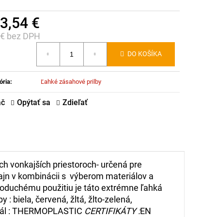
3,54 €
 € bez DPH
notková
DO KOŠÍKA
:
ória
:
Ľahké zásahové prilby
ač
Opýtať sa
Zdieľať
ch vonkajších priestoroch- určená pre
ajn v kombinácii s výberom materiálov a
noduchému použitiu je táto extrémne ľahká
: biela, červená, žltá, žlto-zelená,
eriál : THERMOPLASTIC
CERTIFIKÁTY :
EN