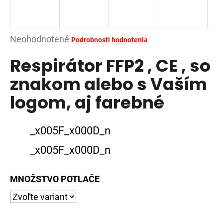
á
j
s
Priemerné
Neohodnotené
Podrobnosti hodnotenia
ť
hodnotenie
Respirátor FFP2 , CE , so
?
produktu
je
znakom alebo s Vaším
0,0
logom, aj farebné
z
5
HĽADAŤ
hviezdičiek.
_x005F_x000D_n
_x005F_x000D_n
O
d
MNOŽSTVO POTLAČE
p
o
r
ú