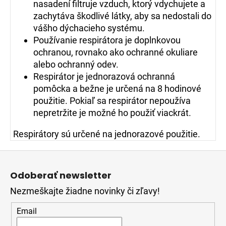
nasadení filtruje vzduch, ktorý vdychujete a
zachytáva škodlivé látky, aby sa nedostali do
vášho dýchacieho systému.
Používanie respirátora je doplnkovou
ochranou, rovnako ako ochranné okuliare
alebo ochranný odev.
Respirátor je jednorazová ochranná
pomôcka a bežne je určená na 8 hodinové
použitie. Pokiaľ sa respirátor nepoužíva
nepretržite je možné ho použiť viackrát.
Respirátory sú určené na jednorazové použitie.
Z
á
Odoberať newsletter
p
Nezmeškajte žiadne novinky či zľavy!
ä
t
Email
i