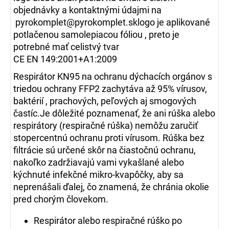
objednávky a kontaktnými údajmi na
pyrokomplet@pyrokomplet.sklogo je aplikované
potlačenou samolepiacou fóliou , preto je
potrebné mať celistvý tvar
CE EN 149:2001+A1:2009
Respirátor KN95 na ochranu dýchacích orgánov s
triedou ochrany FFP2 zachytáva až 95% vírusov,
baktérií , prachových, peľových aj smogových
častíc.Je dôležité poznamenať, že ani rúška alebo
respirátory (respiračné rúška) nemôžu zaručiť
stopercentnú ochranu proti vírusom. Rúška bez
filtrácie sú určené skôr na čiastočnú ochranu,
nakoľko zadržiavajú vami vykašlané alebo
kýchnuté infekčné mikro-kvapôčky, aby sa
neprenášali ďalej, čo znamená, že chránia okolie
pred chorým človekom.
Respirátor alebo respiračné rúško po