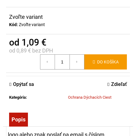
č
a
m
Zvoľte variant
e
Kód:
Zvoľte variant
od
1,09 €
FIRE
WARRIOR
od
0,89 €
bez DPH
III
-
Jednotková
ĽAHKÝ
DO KOŠÍKA
cena:
ZÁSAHOVÝ
ODEV
-
NOMEX®/
Opýtať sa
Zdieľať
VISKOZE
355,00
Kategória
:
Ochrana Dýchacích Ciest
€
Popis
logo alebo znak poslať na email s číslom