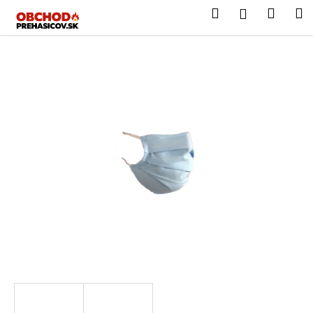
K
Hľadať
Nákup
M
Prihláseni
Prejsť
Heslo
o
na
Späť
Späť
košík
š
obsah
í
PRIHLÁSIŤ SA
Č
k
o
Nová registrácia
Zabudnuté heslo
p
o
t
r
e
b
u
j
e
t
e
n