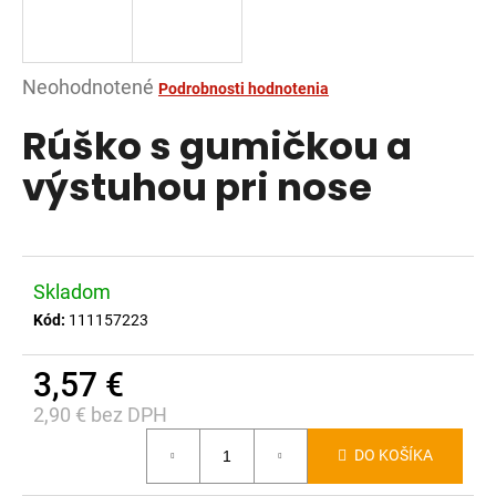
á
j
s
Priemerné
Neohodnotené
Podrobnosti hodnotenia
ť
hodnotenie
Rúško s gumičkou a
?
produktu
je
výstuhou pri nose
0,0
z
5
HĽADAŤ
hviezdičiek.
Skladom
Kód:
111157223
O
3,57 €
d
p
2,90 € bez DPH
o
Jednotková
r
DO KOŠÍKA
cena:
ú