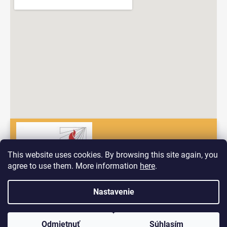
This website uses cookies. By browsing this site again, you
agree to use them. More information
here
.
Dobrý deň! Vitajte na nových stránkach spoločnosti Pyrokomplet!
Nastavenie
Vytvoril Shoptet
V prípade, ak by ste mali problém nájsť to, čo hľadáte nás
neváhajte kontaktovať prostredníctvom formuláru ktorý nájdete na
Copyright 2026
PYROKOMPLET s.r.o.
. Všetky práva
stránke Kontakt, prípadne
vyhradené.
telefonicky na:
+421908432233
Odmietnuť
Súhlasím