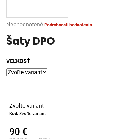
á
j
s
Priemerné
Neohodnotené
Podrobnosti hodnotenia
ť
hodnotenie
Šaty DPO
?
produktu
je
0,0
VEĽKOSŤ
z
5
HĽADAŤ
hviezdičiek.
O
Zvoľte variant
d
Kód:
Zvoľte variant
p
o
r
90 €
ú