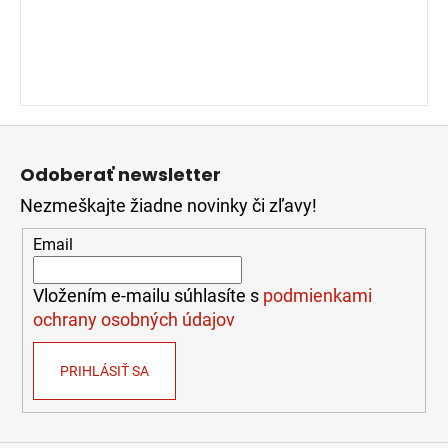
Z
á
Odoberať newsletter
p
Nezmeškajte žiadne novinky či zľavy!
ä
t
Email
i
e
Vložením e-mailu súhlasíte s
podmienkami
ochrany osobných údajov
PRIHLÁSIŤ SA