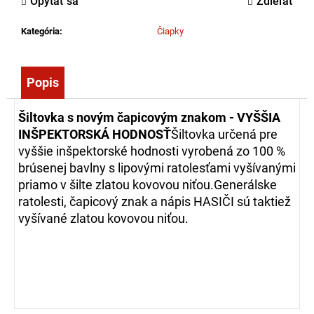
Opýtať sa
Zdieľať
č
a
Kategória
:
Čiapky
m
e
Popis
ZÁSAHOVÁ
HADICA
Šiltovka s novým čapicovým znakom - VYŠŠIA
BOD
C52
INŠPEKTORSKÁ HODNOSŤ
Šiltovka určená pre
EPDM
vyššie inšpektorské hodnosti vyrobená zo 100 %
-
brúsenej bavlny s lipovými ratolesťami vyšívanými
S
AL
priamo v šilte zlatou kovovou niťou.Generálske
SPOJKOU
ratolesti, čapicový znak a nápis HASIČI sú taktiež
(5M)
vyšívané zlatou kovovou niťou.
27,65
€