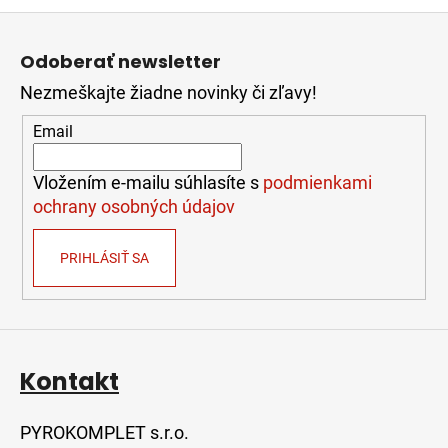
Z
á
Odoberať newsletter
p
Nezmeškajte žiadne novinky či zľavy!
ä
t
Email
i
e
Vložením e-mailu súhlasíte s
podmienkami
ochrany osobných údajov
PRIHLÁSIŤ SA
Kontakt
PYROKOMPLET s.r.o.