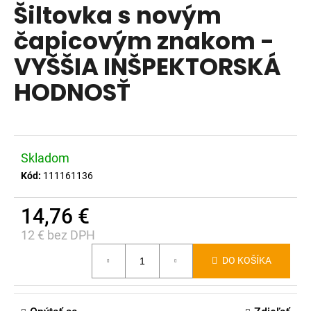
Šiltovka s novým
produktu
á
je
čapicovým znakom -
j
0,0
s
VYŠŠIA INŠPEKTORSKÁ
z
ť
5
HODNOSŤ
?
hviezdičiek.
Skladom
HĽADAŤ
Kód:
111161136
14,76 €
O
12 € bez DPH
d
Jednotková
p
DO KOŠÍKA
cena:
o
r
ú