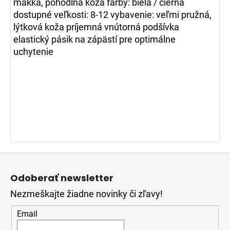
mäkká, pohodlná koža farby: biela / čierna
dostupné veľkosti: 8-12 vybavenie: veľmi pružná,
lýtková koža príjemná vnútorná podšívka
elastický pásik na zápästí pre optimálne
uchytenie
Z
á
Odoberať newsletter
p
Nezmeškajte žiadne novinky či zľavy!
ä
t
Email
i