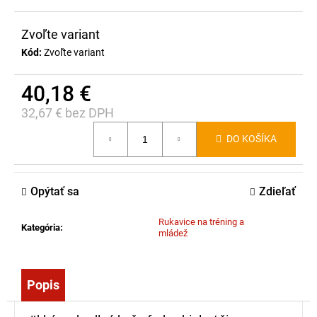
č
a
Zvoľte variant
m
e
Kód:
Zvoľte variant
40,18 €
MOTOTRBO
R2
32,67 € bez DPH
VHF,136-
Jednotková
174
DO KOŠÍKA
cena:
MHZ,
ANALOG,
64
KANÁLŮ,
Opýtať sa
Zdieľať
5
W,
IP55
Rukavice na tréning a
Kategória
:
mládež
380,00
€
Popis