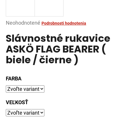
á
j
s
Priemerné
Neohodnotené
Podrobnosti hodnotenia
ť
hodnotenie
Slávnostné rukavice
?
produktu
je
ASKÖ FLAG BEARER (
0,0
biele / čierne )
z
5
HĽADAŤ
hviezdičiek.
FARBA
O
d
VEĽKOSŤ
p
o
r
ú