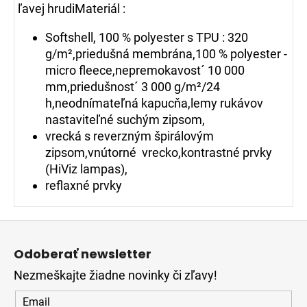
ľavej hrudiMateriál :
Softshell, 100 % polyester s TPU : 320
g/m²,priedušná membrána,100 % polyester -
micro fleece,nepremokavost´ 10 000
mm,priedušnost´ 3 000 g/m²/24
h,neodnímateľná kapucňa,lemy rukávov
nastaviteľné suchým zipsom,
vrecká s reverzným špirálovým
zipsom,vnútorné vrecko,kontrastné prvky
(HiViz lampas),
reflaxné prvky
Z
á
Odoberať newsletter
p
Nezmeškajte žiadne novinky či zľavy!
ä
t
Email