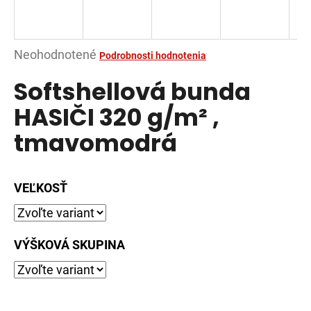
á
j
s
Priemerné
Neohodnotené
Podrobnosti hodnotenia
ť
hodnotenie
Softshellová bunda
?
produktu
je
HASIČI 320 g/m² ,
0,0
tmavomodrá
z
5
HĽADAŤ
hviezdičiek.
VEĽKOSŤ
O
d
VÝŠKOVÁ SKUPINA
p
o
r
ú