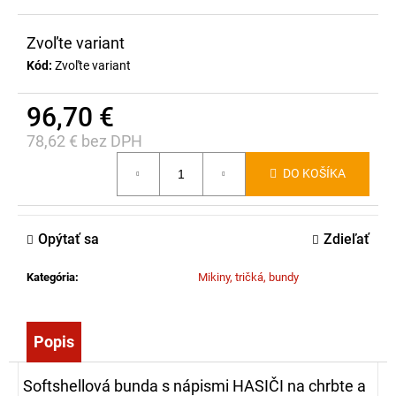
č
a
Zvoľte variant
m
e
Kód:
Zvoľte variant
96,70 €
BATÉRIA
DO
78,62 € bez DPH
ČERPADLA
Jednotková
MAGIRUS
DO KOŠÍKA
cena:
(ORIGINÁL)
-
OLOVENÁ
12V
Opýtať sa
Zdieľať
20AH
AGM
Kategória
:
Mikiny, tričká, bundy
289,00
€
Popis
Softshellová bunda s nápismi HASIČI na chrbte a