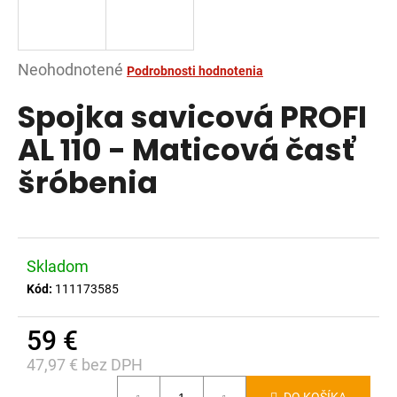
á
j
s
Priemerné
Neohodnotené
Podrobnosti hodnotenia
ť
hodnotenie
Spojka savicová PROFI
?
produktu
je
AL 110 - Maticová časť
0,0
šróbenia
z
5
HĽADAŤ
hviezdičiek.
Skladom
O
Kód:
111173585
d
p
59 €
o
47,97 € bez DPH
r
Jednotková
ú