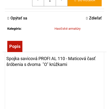
DO KOŠÍKA
č
cena:
a
m
Opýtať sa
Zdieľať
e
Kategória
:
Hasičské armatúry
TRHACÍ
HÁK
DVOJDIELNY,
AL,
Popis
5
M
Spojka savicová PROFI AL 110 - Maticová časť
116,85
šróbenia s dvoma "O" krúžkami
€