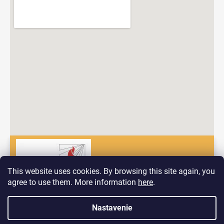
This website uses cookies. By browsing this site again, you
agree to use them. More information
here
.
Dobrý deň! Vitajte na nových stránkach spoločnosti Pyrokomplet!
Nastavenie
Vytvoril Shoptet
V prípade, ak by ste mali problém nájsť to, čo hľadáte nás
neváhajte kontaktovať prostredníctvom formuláru ktorý nájdete na