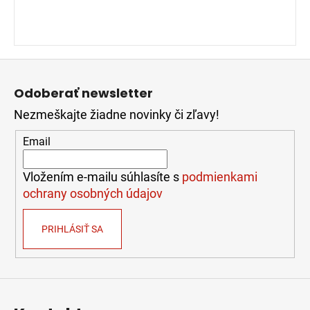
Z
á
Odoberať newsletter
p
Nezmeškajte žiadne novinky či zľavy!
ä
t
Email
i
e
Vložením e-mailu súhlasíte s
podmienkami
ochrany osobných údajov
PRIHLÁSIŤ SA