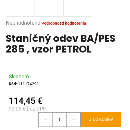
á
j
s
Priemerné
Neohodnotené
Podrobnosti hodnotenia
ť
hodnotenie
Staničný odev BA/PES
?
produktu
je
285 , vzor PETROL
0,0
z
5
HĽADAŤ
hviezdičiek.
Skladom
Kód:
111174291
O
114,45 €
d
p
93,05 € bez DPH
o
Jednotková
r
DO KOŠÍKA
cena:
ú