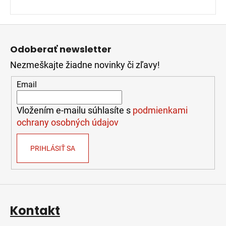
Z
á
Odoberať newsletter
p
Nezmeškajte žiadne novinky či zľavy!
ä
t
Email
i
e
Vložením e-mailu súhlasíte s
podmienkami
ochrany osobných údajov
PRIHLÁSIŤ SA
Kontakt