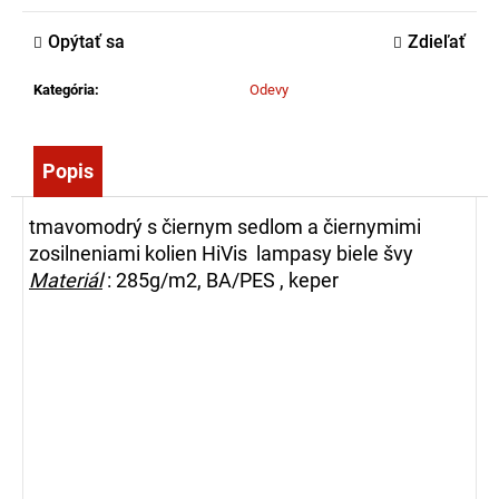
č
a
Opýtať sa
Zdieľať
m
e
Kategória
:
Odevy
ZÁSAHOVÁ
Popis
HADICA
BOD
C52
tmavomodrý s čiernym sedlom a čiernymimi
EPDM
-
zosilneniami kolien HiVis lampasy biele švy
S
Materiál
: 285g/m2, BA/PES , keper
AL
SPOJKOU
(10M)
45,00
€