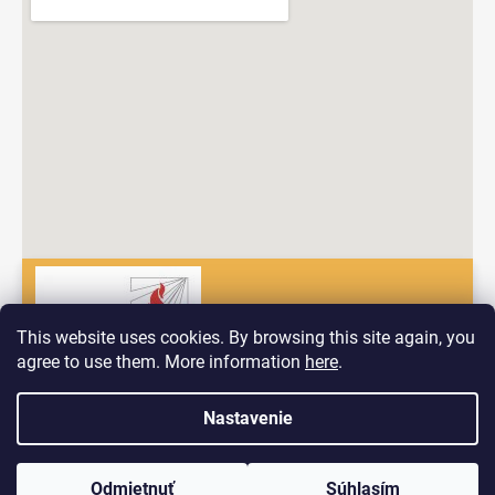
This website uses cookies. By browsing this site again, you
agree to use them. More information
here
.
Dobrý deň! Vitajte na nových stránkach spoločnosti Pyrokomplet!
Nastavenie
Vytvoril Shoptet
V prípade, ak by ste mali problém nájsť to, čo hľadáte nás
neváhajte kontaktovať prostredníctvom formuláru ktorý nájdete na
Copyright 2026
PYROKOMPLET s.r.o.
. Všetky práva
stránke Kontakt, prípadne
vyhradené.
telefonicky na:
+421908432233
Odmietnuť
Súhlasím