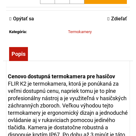
č
a
m
Opýtať sa
Zdieľať
e
Kategória
:
Termokamery
MOTOTRBO
R2
UHF,400-
Popis
480
MHZ,
DMR,
64
Cenovo dostupná termokamera pre hasičov
KANÁLŮ,
4
FLIR K2 je termokamera, ktorá je ponúkaná za
W,
veľmi dostupnú cenu, napriek tomu je to plne
IP55
profesionálny nástroj a je využiteľná v hasičských
485,85
záchranných zboroch.
Veľkou výhodou tejto
€
termokamery je ergonomický dizajn a jednoduché
ovládanie aj v rukaviciach pomocou jediného
tlačidla.
Kamera je dostatočne robustná a
disponuje krytím IP67.
Po dobu až 3 minút je táto