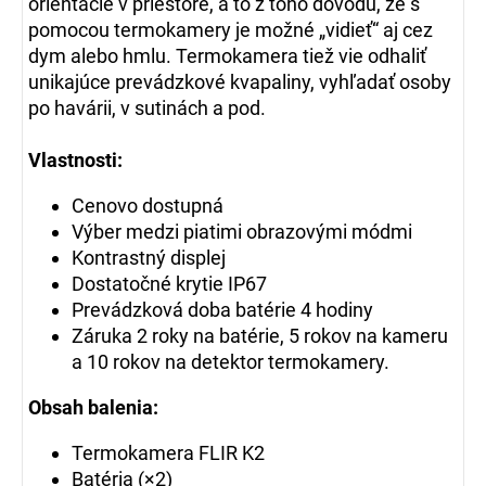
orientácie v priestore, a to z toho dôvodu, že s
pomocou termokamery je možné „vidieť“ aj cez
dym alebo hmlu.
Termokamera tiež vie odhaliť
unikajúce prevádzkové kvapaliny, vyhľadať osoby
po havárii, v sutinách a pod.
Vlastnosti:
Cenovo dostupná
Výber medzi piatimi obrazovými módmi
Kontrastný displej
Dostatočné krytie IP67
Prevádzková doba batérie 4 hodiny
Záruka 2 roky na batérie, 5 rokov na kameru
a 10 rokov na detektor termokamery.
Obsah balenia:
Termokamera FLIR K2
Batéria (×2)