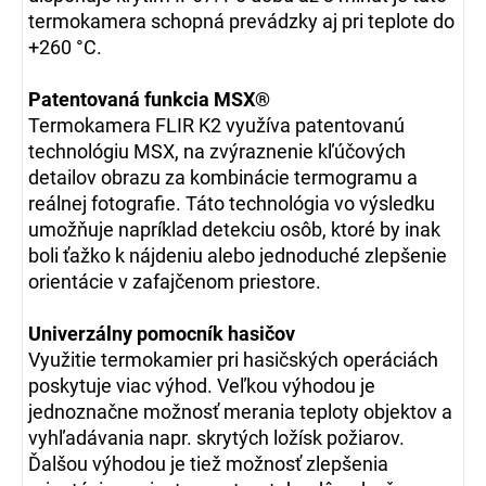
termokamera schopná prevádzky aj pri teplote do
+260 °C.
Patentovaná funkcia MSX®
Termokamera FLIR K2 využíva patentovanú
technológiu MSX, na zvýraznenie kľúčových
detailov obrazu za kombinácie termogramu a
reálnej fotografie.
Táto technológia vo výsledku
umožňuje napríklad detekciu osôb, ktoré by inak
boli ťažko k nájdeniu alebo jednoduché zlepšenie
orientácie v zafajčenom priestore.
Univerzálny pomocník hasičov
Využitie termokamier pri hasičských operáciách
poskytuje viac výhod.
Veľkou výhodou je
jednoznačne možnosť merania teploty objektov a
vyhľadávania napr. skrytých ložísk požiarov.
Ďalšou výhodou je tiež možnosť zlepšenia