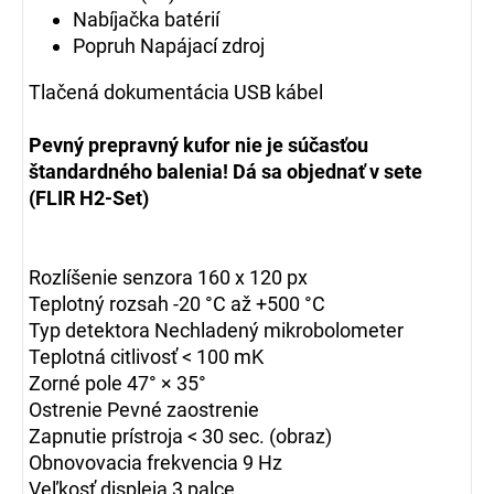
Nabíjačka batérií
Popruh
Napájací zdroj
Tlačená dokumentácia
USB kábel
Pevný prepravný kufor nie je súčasťou
štandardného balenia! Dá sa objednať v sete
(FLIR H2-Set)
Rozlíšenie senzora 160 x 120 px
Teplotný rozsah -20 °C až +500 °C
Typ detektora Nechladený mikrobolometer
Teplotná citlivosť < 100 mK
Zorné pole 47° × 35°
Ostrenie Pevné zaostrenie
Zapnutie prístroja < 30 sec.
(obraz)
Obnovovacia frekvencia 9 Hz
Veľkosť displeja 3 palce