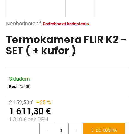
á
j
s
Priemerné
Neohodnotené
Podrobnosti hodnotenia
ť
hodnotenie
Termokamera FLIR K2 -
?
produktu
je
SET ( + kufor )
0,0
z
5
HĽADAŤ
hviezdičiek.
Skladom
Kód:
25330
O
2 152,50 €
–25 %
d
1 611,30 €
p
o
1 310 € bez DPH
r
Jednotková
ú
DO KOŠÍKA
cena: