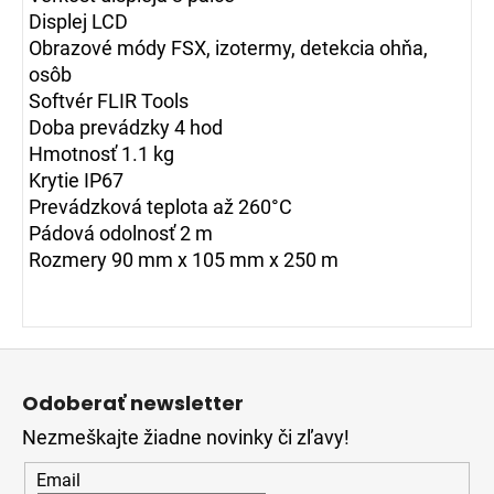
Displej LCD
Obrazové módy FSX, izotermy, detekcia ohňa,
osôb
Softvér FLIR Tools
Doba prevádzky 4 hod
Hmotnosť 1.1 kg
Krytie IP67
Prevádzková teplota až 260°C
Pádová odolnosť 2 m
Rozmery 90 mm x 105 mm x 250 m
Z
á
Odoberať newsletter
p
Nezmeškajte žiadne novinky či zľavy!
ä
t
Email