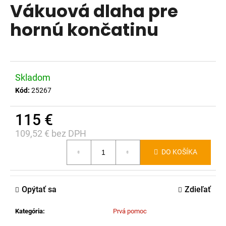
Vákuová dlaha pre
produktu
á
je
hornú končatinu
j
0,0
s
z
ť
5
?
hviezdičiek.
Skladom
Kód:
25267
115 €
HĽADAŤ
109,52 € bez DPH
Jednotková
DO KOŠÍKA
cena:
O
d
p
Opýtať sa
Zdieľať
o
r
Kategória
:
Prvá pomoc
ú