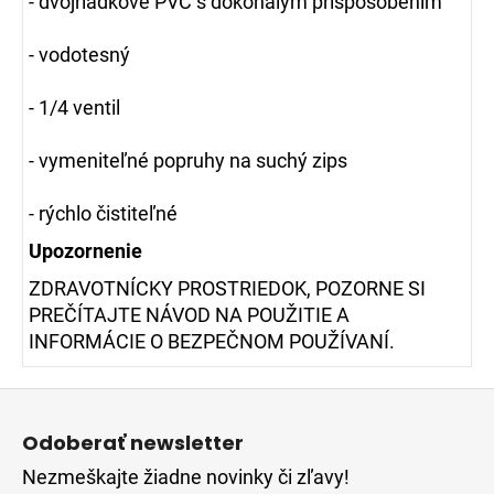
- dvojriadkové PVC s dokonalým prispôsobením
- vodotesný
- 1/4 ventil
- vymeniteľné popruhy na suchý zips
- rýchlo čistiteľné
Upozornenie
ZDRAVOTNÍCKY PROSTRIEDOK, POZORNE SI
PREČÍTAJTE NÁVOD NA POUŽITIE A
INFORMÁCIE O BEZPEČNOM POUŽÍVANÍ.
Z
á
Odoberať newsletter
p
Nezmeškajte žiadne novinky či zľavy!
ä