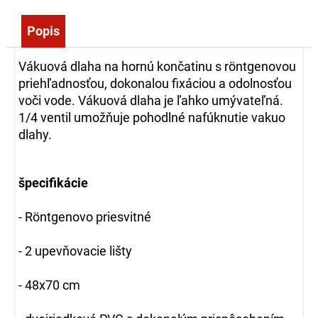
č
a
Popis
m
e
Vákuová dlaha na hornú končatinu s röntgenovou
priehľadnosťou, dokonalou fixáciou a odolnosťou
SÚPRAVA
voči vode. Vákuová dlaha je ľahko umývateľná.
NA
1/4 ventil umožňuje pohodlné nafúknutie vakuo
RUČNÉ
dlahy.
VIAZANIE
KONCOVIEK
HADÍC
349,00
špecifikácie
€
- Röntgenovo priesvitné
- 2 upevňovacie lišty
- 48x70 cm