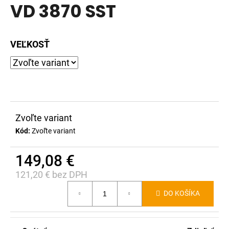
VD 3870 SST
produktu
á
je
j
0,0
s
VEĽKOSŤ
z
ť
5
?
hviezdičiek.
Zvoľte variant
HĽADAŤ
Kód:
Zvoľte variant
149,08 €
O
121,20 € bez DPH
d
Jednotková
p
DO KOŠÍKA
cena:
o
r
ú