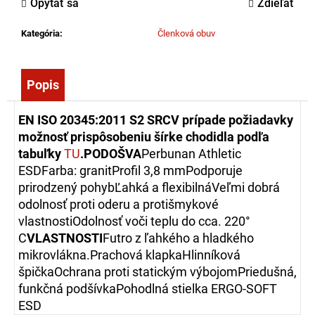
Opýtať sa
Zdieľať
č
a
Kategória
:
Členková obuv
m
e
Popis
SÚPRAVA
NA
EN ISO 20345:2011 S2 SRC
V prípade požiadavky
RUČNÉ
VIAZANIE
možnosť prispôsobeniu šírke chodidla podľa
KONCOVIEK
tabuľky
TU
.
PODOŠVA
Perbunan Athletic
HADÍC
ESDFarba: granitProfil 3,8 mmPodporuje
349,00
prirodzený pohybĽahká a flexibilnáVeľmi dobrá
€
odolnosť proti oderu a protišmykové
vlastnostiOdolnosť voči teplu do cca. 220°
C
VLASTNOSTI
Futro z ľahkého a hladkého
mikrovlákna.Prachová klapkaHlinníková
špičkaOchrana proti statickým výbojomPriedušná,
funkčná podšívkaPohodlná stielka ERGO-SOFT
ESD