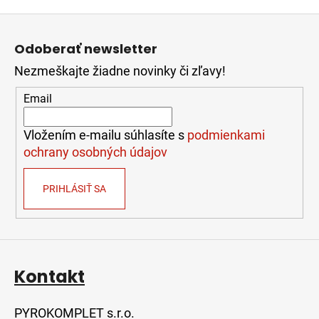
Z
á
Odoberať newsletter
p
Nezmeškajte žiadne novinky či zľavy!
ä
t
Email
i
e
Vložením e-mailu súhlasíte s
podmienkami
ochrany osobných údajov
PRIHLÁSIŤ SA
Kontakt
PYROKOMPLET s.r.o.