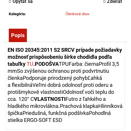
Opýtať sa
Zdieľať
č
a
Kategória
:
Členková obuv
m
e
Popis
ZÁSAHOVÁ
HADICA
EN ISO 20345:2011 S2 SRC
V prípade požiadavky
BOD
C52
možnosť prispôsobeniu šírke chodidla podľa
EPDM
tabuľky
TU
.
PODOŠVA
TPUFarba: čiernaProfil 3,5
-
S
mmSo zvýšenou ochranou proti podvrtnutiu
AL
členkaPodporuje prirodzený pohybĽahká
SPOJKOU
a flexibilnáVeľmi dobrá odolnosť proti oderu a
(10M)
protišmykové vlastnostiOdolnosť voči teplu do
45,00
cca. 120° C
VLASTNOSTI
Futro z ľahkého a
€
hladkého mikrovlákna.Prachová klapkaHlinníková
špičkaPriedušná, funkčná podšívkaPohodlná
stielka ERGO-SOFT ESD