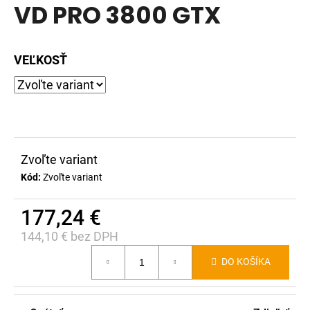
VD PRO 3800 GTX
produktu
á
je
j
0,0
s
VEĽKOSŤ
z
ť
5
?
hviezdičiek.
Zvoľte variant
HĽADAŤ
Kód:
Zvoľte variant
177,24 €
O
144,10 € bez DPH
d
Jednotková
p
DO KOŠÍKA
cena:
o
r
ú