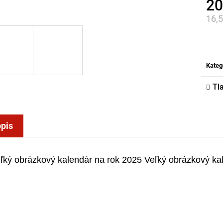
20
16,
Jed
cena
Kateg
Tl
pis
ľký obrázkový kalendár na rok 2025 
Veľký obrázkový ka