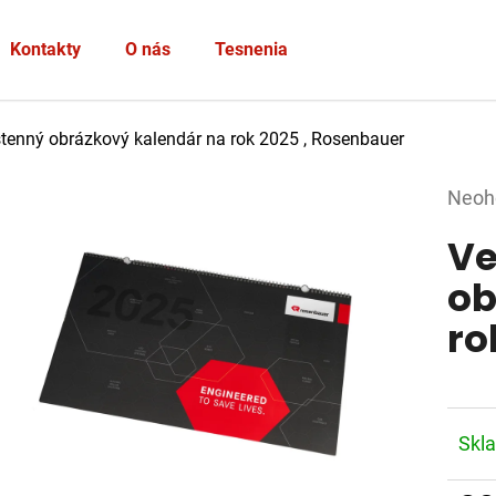
Heslo
Kontakty
O nás
Tesnenia
PRIHLÁSIŤ SA
tenný obrázkový kalendár na rok 2025 , Rosenbauer
Nová registrácia
Zabudnuté heslo
Prie
Neoh
hodno
Ve
produ
je
ob
0,0
ro
z
5
hviez
Skl