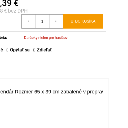
,39 €
58 € bez DPH
notková
DO KOŠÍKA
:
ória
:
Darčeky nielen pre hasičov
ač
Opýtať sa
Zdieľať
lendár 
Rozmer 65 x 39 cm 
zabalené v prepravnej krabici