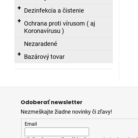
SUPER
Nasledujúce
BEZ
Dezinfekcia a čistenie
SPOJOK,
20M
Ochrana proti vírusom ( aj
108,65
Koronavírusu )
€
Nezaradené
ZÁSAHOVÁ
Bazárový tovar
HADICA
BOD
C52
EPDM
-
S
Z
AL
SPOJKOU
á
(10M)
Odoberať newsletter
p
45,00
Nezmeškajte žiadne novinky či zľavy!
ä
€
t
Email
i