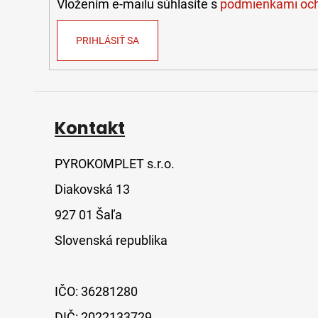
e
Vložením e-mailu súhlasíte s
podmienkami och
PRIHLÁSIŤ SA
Kontakt
PYROKOMPLET s.r.o.
Diakovská 13
927 01 Šaľa
Slovenská republika
IČO: 36281280
DIČ: 2022133729