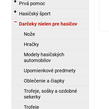
č
Prvá pomoc
a
m
Hasičský šport
e
Darčeky nielen pre hasičov
Nože
PÁSKA
NA
Hračky
RUKÁV
S
Modely hasičských
NÁPISOM
PROTIPOŽIARNA
automobilov
HLIADKA,
POTLAČENÁ
Upomienkové predmety
8,00
Oblečenie a čiapky
€
Trofeje, sošky a ozdobné
ZÁSAHOVÁ
sekerky
HADICA
C52
Trofeje
TECHNOLEN