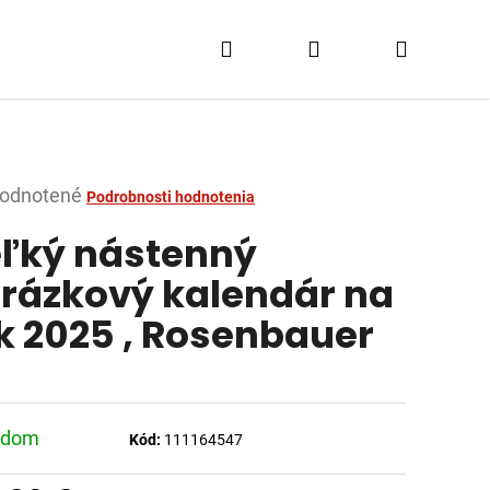
Hľadať
Prihlásenie
Nákupn
košík
merné
odnotené
Podrobnosti hodnotenia
tenie
ľký nástenný
ktu
rázkový kalendár na
k 2025 , Rosenbauer
dičiek.
adom
Kód:
111164547