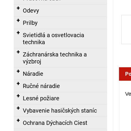
á
Odevy
j
s
Prilby
ť
Svietidlá a osvetlovacia
?
technika
Záchranárska technika a
výzbroj
HĽADAŤ
Náradie
Po
Ručné náradie
Ve
O
Lesné požiare
d
p
Vybavenie hasičských staníc
o
r
Ochrana Dýchacích Ciest
ú