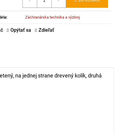
DO KOŠÍKA
:
ória
:
Záchranárska technika a výzbroj
ač
Opýtať sa
Zdieľať
tený, na jednej strane drevený kolík, druhá