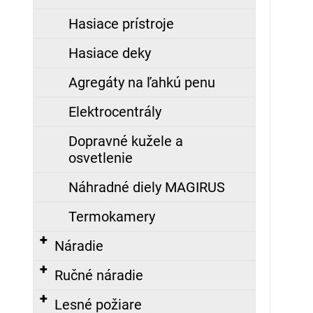
129,70
Hasiace prístroje
€
Hasiace deky
ZÁSAHOVÁ
Agregáty na ľahkú penu
HADICA
B75
TECHNOLEN
Elektrocentrály
SUPER
S
Dopravné kužele a
POLOSPOJKAMI
AL,
osvetlenie
20M
Náhradné diely MAGIRUS
191,78
€
Termokamery
Náradie
Ručné náradie
Lesné požiare