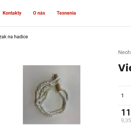
Heslo
Kontakty
O nás
Tesnenia
PRIHLÁSIŤ SA
zak na hadice
Nová registrácia
Zabudnuté heslo
Prie
Neoh
hodno
Vi
produ
je
0,0
z
5
1
hviez
11
9,3
Jed