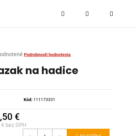
Hľadať
Prihlásenie
Nákupn
košík
merné
odnotené
Podrobnosti hodnotenia
tenie
azak na hadice
ktu
Kód:
111173331
dičiek.
,50 €
5 € bez DPH
notková