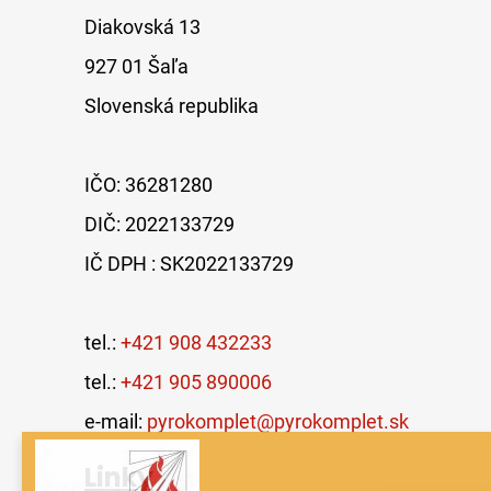
Diakovská 13
927 01 Šaľa
Slovenská republika
IČO: 36281280
DIČ: 2022133729
IČ DPH : SK2022133729
tel.:
+421 908 432233
tel.:
+421 905 890006
e-mail:
pyrokomplet@pyrokomplet.sk
Linky