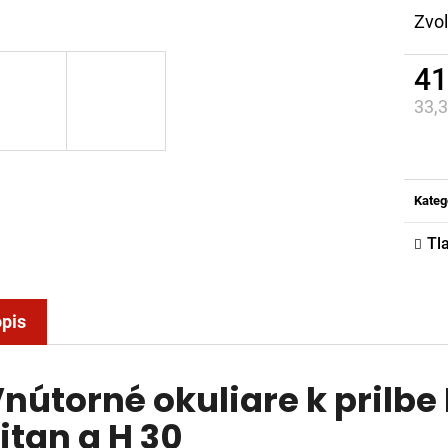
Zvoľ
41
33,
Jed
cena
Kateg
Tl
pis
nútorné okuliare k prilb
itan a H 30