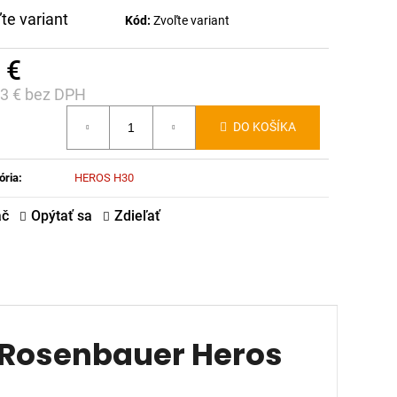
te variant
Kód:
Zvoľte variant
 €
33 € bez DPH
notková
DO KOŠÍKA
:
ória
:
HEROS H30
ač
Opýtať sa
Zdieľať
e Rosenbauer Heros