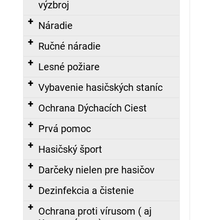
výzbroj
129,70
Náradie
€
Ručné náradie
ZÁSAHOVÁ
HADICA
Lesné požiare
B75
TECHNOLEN
SUPER
Vybavenie hasičských staníc
S
POLOSPOJKAMI
Ochrana Dýchacích Ciest
AL,
20M
Prvá pomoc
191,78
€
Hasičský šport
Darčeky nielen pre hasičov
Dezinfekcia a čistenie
Ochrana proti vírusom ( aj