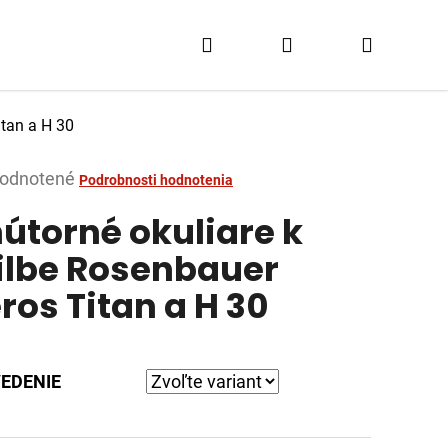
Hľadať
Prihlásenie
Nákupn
košík
itan a H 30
merné
odnotené
Podrobnosti hodnotenia
tenie
útorné okuliare k
ktu
ilbe Rosenbauer
ros Titan a H 30
dičiek.
EDENIE