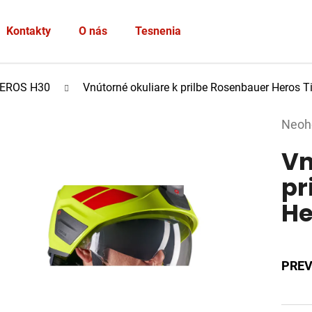
Heslo
Kontakty
O nás
Tesnenia
PRIHLÁSIŤ SA
EROS H30
Vnútorné okuliare k prilbe Rosenbauer Heros T
Nová registrácia
Zabudnuté heslo
Prie
Neoh
hodno
Vn
produ
je
pr
0,0
He
z
5
hviez
PREV