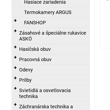
Hasiace zariadenia
č
a
Termokamery ARGUS
m
e
FANSHOP
Zásahové a špeciálne rukavice
ASKÖ
POLOMASKA
S-
97,
Hasičská obuv
SILIKONOVÁ
35,67
Pracovná obuv
€
Odevy
ZÁSAHOVÁ
Prilby
HADICA
C52
Svietidlá a osvetlovacia
TECHNOLEN
SUPER
technika
S
POLOSPOJKAMI,
Nasledujúce
Záchranárska technika a
20M