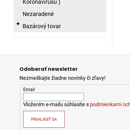
Koronavírusu )
Nezaradené
Bazárový tovar
Z
á
Odoberať newsletter
p
Nezmeškajte žiadne novinky či zľavy!
ä
t
Email
i
e
Vložením e-mailu súhlasíte s
podmienkami och
PRIHLÁSIŤ SA