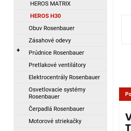
HEROS MATRIX
á
j
HEROS H30
s
Obuv Rosenbauer
ť
?
Zásahové odevy
Prúdnice Rosenbauer
Pretlakové ventilátory
HĽADAŤ
Elektrocentrály Rosenbauer
Osvetlovacie systémy
Po
O
Rosenbauer
d
p
Čerpadlá Rosenbauer
V
o
Motorové striekačky
r
T
ú