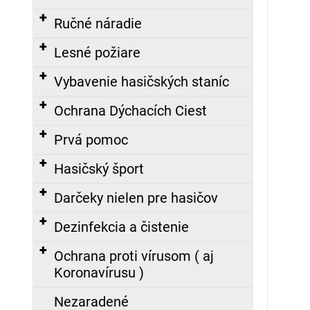
EPDM
-
Ručné náradie
Nasledujúce
S
AL
Lesné požiare
SPOJKOU
(10M)
Vybavenie hasičských staníc
45,00
€
Ochrana Dýchacích Ciest
Prvá pomoc
ZÁSAHOVÁ
HADICA
BOD
Hasičský šport
C52
EPDM
Darčeky nielen pre hasičov
-
S
AL
Dezinfekcia a čistenie
SPOJKOU
(5M)
Ochrana proti vírusom ( aj
27,65
Koronavírusu )
€
Nezaradené