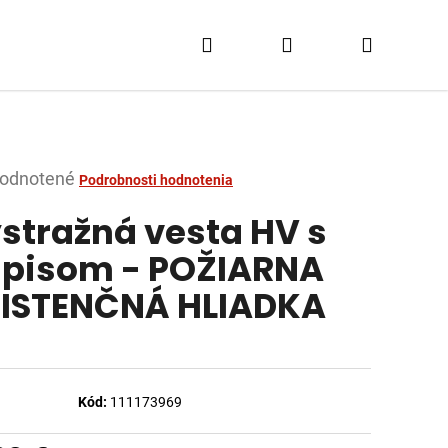
Hľadať
Prihlásenie
Nákupn
košík
merné
odnotené
Podrobnosti hodnotenia
tenie
stražná vesta HV s
ktu
pisom - POŽIARNA
ISTENČNÁ HLIADKA
dičiek.
Kód:
111173969