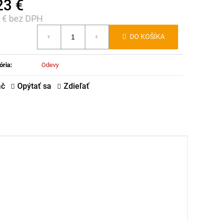
23 €
0 € bez DPH
notková
DO KOŠÍKA
:
ória
:
Odevy
ač
Opýtať sa
Zdieľať