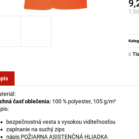
9,
7,5
Jed
cena
Kateg
Tl
pis
teriál:
chná časť oblečenia:
100 % polyester, 105 g/m²
pis:
bezpečnostná vesta s vysokou viditeľnosťou
zapínanie na suchý zips
nápis POŽIARNA ASISTENČNÁ HLIADKA