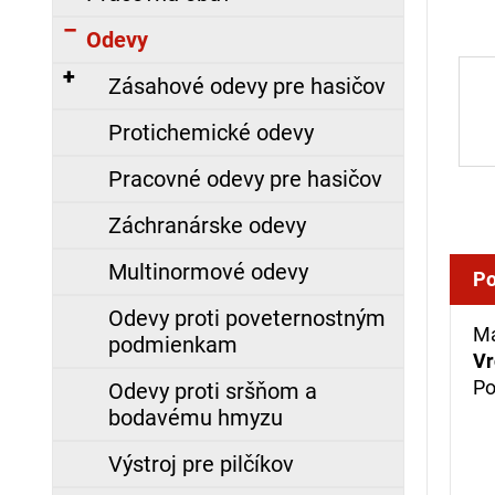
á
Odevy
j
s
Zásahové odevy pre hasičov
ť
Protichemické odevy
?
Pracovné odevy pre hasičov
Záchranárske odevy
HĽADAŤ
Multinormové odevy
Po
Odevy proti poveternostným
Ma
podmienkam
O
Vr
d
Po
Odevy proti sršňom a
p
bodavému hmyzu
o
r
Výstroj pre pilčíkov
ú