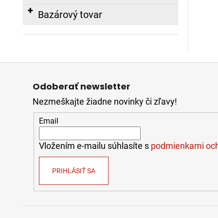
Bazárový tovar
Z
á
Odoberať newsletter
p
Nezmeškajte žiadne novinky či zľavy!
ä
t
Email
i
e
Vložením e-mailu súhlasíte s
podmienkami och
PRIHLÁSIŤ SA