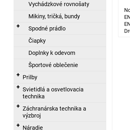
č
Vychádzkové rovnošaty
a
No
m
Mikiny, tričká, bundy
EN
e
EN
Spodné prádlo
Dr
Čiapky
ZÁSAHOVÁ
HADICA
Doplnky k odevom
C52
TECHNOLEN
Športové oblečenie
SUPER
BEZ
SPOJOK,
Prilby
20M
108,65
Svietidlá a osvetlovacia
technika
€
Záchranárska technika a
ZÁSAHOVÁ
výzbroj
HADICA
BOD
Náradie
C52